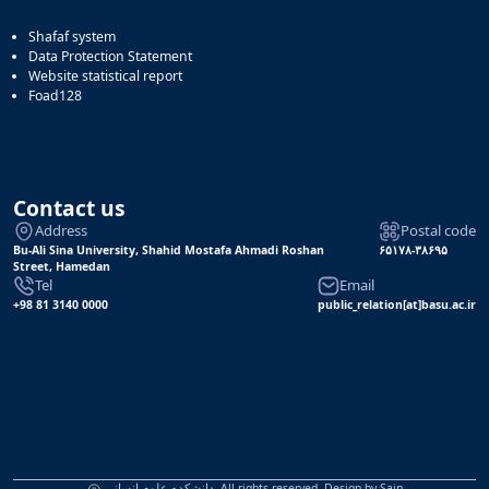
Shafaf system
Data Protection Statement
Website statistical report
Foad128
Contact us
Address
Postal code
Bu-Ali Sina University, Shahid Mostafa Ahmadi Roshan
۶۵۱۷۸-۳۸۶۹۵
Street, Hamedan
Tel
Email
+98 81 3140 0000
public_relation[at]basu.ac.ir
Sain
دانشکده علوم انسانی, All rights reserved. Design by