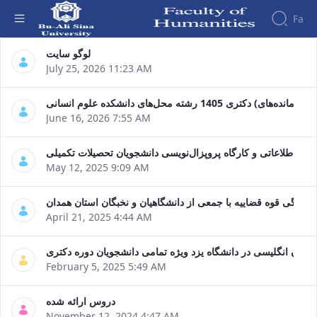
Fa
صفحه نمایش - دانشکده علوم انسانی
لوگو سایت
July 25, 2026 11:23 AM
Faculty
About
Research
Affairs
the
دکتری 1405 رشته محل‌های دانشکده علوم انسانی
Journals
Faculity
Faculty
June 16, 2026 7:55 AM
Members
Quarterly
History
Journal
Dean
اه‌های اطلاعاتی و کارگاه پروپزال‌نویسی دانشجویان تحصیلات تکمیلی
of
of
May 12, 2025 9:09 AM
Nahj
the
al-
Faculty
Balagha
Gallery
هنگی قوه قضاییه با جمعی از دانشگاهیان و نخبگان استان همدان
Quarterly
Contact
April 21, 2025 4:44 AM
Scientific
us
Journal
Structure
زبان انگلیسی در دانشگاه یزد ویژه تمامی دانشجویان دوره دکتری
of the
of
February 5, 2025 5:49 AM
Faculty
Islamic
Deputy
Revolution
دروس ارائه شده
Dean
Iranian
November 12, 2024 4:47 AM
for