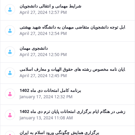
of
شرایط مهمانی و انتقالی دانشجویان
Political
April 27, 2024 12:57 PM
Law
Approaches
قابل توجه دانشجویان متقاضی میهمان به دانشگاه شهید بهشتی
Quarterly
April 27, 2024 12:54 PM
Management
of
دانشجوی مهمان
Teaching
April 27, 2024 12:50 PM
&
Learning
Environments
وضوع پایان نامه مخصوص رشته های حقوق الهیات و معارف اسلامی
in
April 27, 2024 12:45 PM
Higher
Education
برنامه کامل امتحانات دی ماه 1402
Bi-
January 17, 2024 12:32 PM
Quarterly
Journal
آموزشی در هنگام ایام برگزاری امتحانات پایان ترم دی ماه 1402
of
January 13, 2024 11:08 AM
Modern
Iranian
Studies
برگزاری همایش چگونگی ورود اسلام به ایران