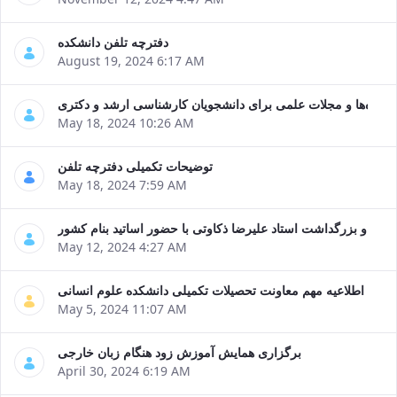
Journal
Educational
of
Deputy
Comparative
دفترچه تلفن دانشکده
Dean
Linguistic
August 19, 2024 6:17 AM
for
Research
Research
Scholarly
ا پایگاه‌ها و مجلات علمی برای دانشجویان کارشناسی ارشد و دکتری
Affairs
Journal
May 18, 2024 10:26 AM
Deputy
Social
Dean
Studies
توضیحات تکمیلی دفترچه تلفن
for
of
May 18, 2024 7:59 AM
Postgraduate
the
Studies
Quran
(JSQS)
را و بزرگداشت استاد علیرضا ذکاوتی با حضور اساتید بنام کشور
Bi-
May 12, 2024 4:27 AM
Quarterly
Journal
اطلاعیه مهم معاونت تحصیلات تکمیلی دانشکده علوم انسانی
of
May 5, 2024 11:07 AM
Prayer
Studies
برگزاری همایش آموزش زود هنگام زبان خارجی
Bi-
April 30, 2024 6:19 AM
Quarterly
Journal