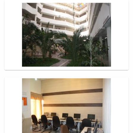
باستان
دعاپژوهی
دوفصلنامه
علمی
رویکردهای
حقوق
سیاسی
فصلنامه
علمی
مدیریت
محیط‌های
یاددهی-
یادگیری
در
آموزش
عالی
دوفصلنامه
علمی
پژوهش‌های
نوین
ایران‎‌شناسی