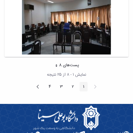
پست‌‌های 8
هر صفحه
نمایش ۱ - ۸ از ۲۵ نتیجه
پیغام
صفحه
4
3
2
1
صفحه
صفحه
صفحه
صفحه
قبلی
بعد