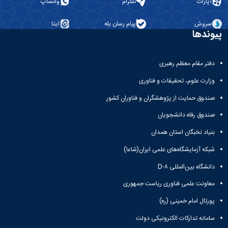
آپارات
تلگرام
واتساپ
سروش
پیام رسان بله
ایتا
پیوندها
دفتر مقام معظم رهبری
وزارت علوم، تحقیقات و فناوری
صندوق حمایت از پژوهشگران و فناوران کشور
صندوق رفاه دانشجویان
بنیاد نخبگان استان همدان
شبکه آزمایشگاه‌های علمی ایران(شاعا)
دانشگاه بین‌المللی D-۸
معاونت علمی فناوری ریاست جمهوری
پورتال امام خمینی (ره)
سامانه تدارکات الکترونیکی دولت