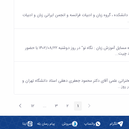
نشکده ، گروه زبان و ادبیات فرانسه و انجمن ایرانی زبان و ادبیات
از سلسله نشست های علمی معاونت پژوهشی دانشکده "همایش نیم روزه مسایل آموزش زبان : نگاه نو" در روز دوشنبه ۱۴۰۲/۰۸/۲۲ با حضور
د چیت...
انی علمی آقای دکتر محمود جعفری دهقی استاد دانشگاه تهران و
الصفحة
الصفحة
12
...
3
2
1
الصفحة
الصفحة
الصفحة
صفحات وسيطة
الصفحة
السابقة
التالية
تلگرام
واتساپ
سروش
پیام رسان بله
ایتا