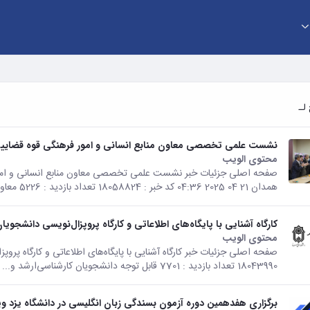
نشست علمی تخصصی معاون منابع انسانی و امور فرهنگی قوه قضاییه ب
محتوى الويب
تأتي هذه النتيجة من الإصدار Persian من هذا المحتوى.
صفحه اصلی جزئیات خبر نشست علمی تخصصی معاون منابع انسانی و امور ف
همدان 21 04 2025 04:36 کد خبر : 18058824 تعداد بازدید : 5226 معاون منابع انسانی...
کارگاه آشنایی با پایگاه‌های اطلاعاتی و کارگاه پروپزال‌نویسی دانشجو
محتوى الويب
تأتي هذه النتيجة من الإصدار Persian من هذا المحتوى.
18043990 تعداد بازدید : 7701 قابل توجه دانشجویان کارشناسی‌ارشد و...
برگزاری هفدهمین دوره آزمون بسندگی زبان انگلیسی در دانشگاه یزد و