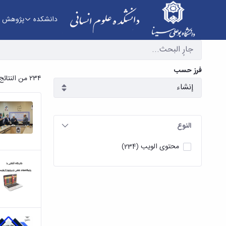
دانشکده
پژوهش
آرشیو اخبار - دانشکده علوم انسانی
فرز حسب
٢٣٤ من النتائج لـ
النوع
محتوى الويب
(234)