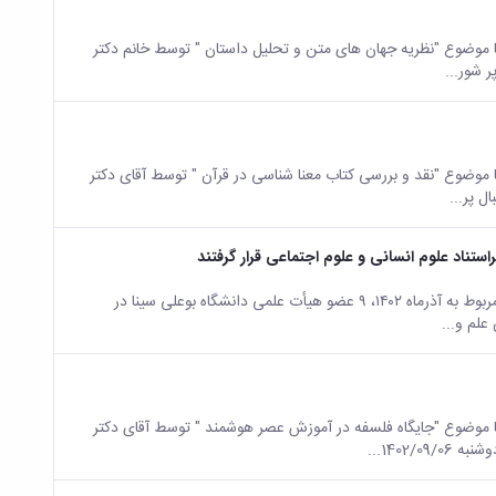
وضوع "نظریه جهان های متن و تحلیل داستان " توسط خانم دکتر
ضوع "نقد و بررسی کتاب معنا شناسی در قرآن " توسط آقای دکتر
براساس اعلام مؤسسه استنادی و پایش علم و فناوری جهان اسلام (ISC) مربوط به آذرماه ۱۴۰۲، ۹ عضو هیأت علمی دانشگاه بوعلی سینا در
لم و...
وضوع "جایگاه فلسفه در آموزش عصر هوشمند " توسط آقای دکتر
1402...