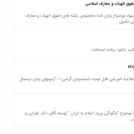
وق الهیات و معارف اسلامی
شنهاد موضوع پایان نامه مخصوص رشته های حقوق الهیات و معارف
نکات مهم آموزشی در هنگام ایام برگزاری امتحانات پایان ترم دی ماه 1402 اطلاعیة آموزشی قابل توجه دانشجویان گرامی 1 - آزمونهای پایان نیسمال
ضوع "چگونگی ورود اسلام به ایران " توسط آقای دکتر غفرانی و