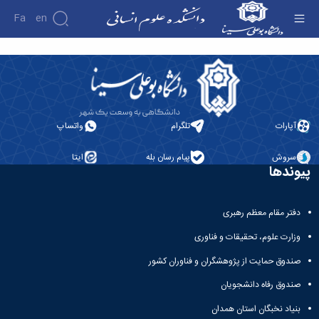
Fa
En
آموزش - دانشکده علوم انسانی
دانشکده
درباره
پژوهش
دانشکده
تاریخچه
نشریات
آپارات
تلگرام
واتساپ
ریاست
دانشکده
سروش
پیام رسان بله
ایتا
آلبوم
پیوندها
عکس
اطلاعات
تماس
دفتر مقام معظم رهبری
سازمان
دانشکده
وزارت علوم، تحقیقات و فناوری
معاونت
آموزشی
صندوق حمایت از پژوهشگران و فناوران کشور
معاونت
صندوق رفاه دانشجویان
پژوهشی
معاونت
بنیاد نخبگان استان همدان