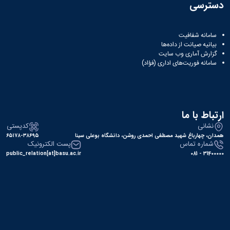
دسترسی
سامانه شفافیت
بیانیه صیانت از داده‌ها
گزارش آماری وب‌ سایت
سامانه فوریت‌های اداری (فؤاد)
ارتباط با ما
نشانی
کدپستی
همدان، چهارباغ شهید مصطفی احمدی روشن، دانشگاه بوعلی سینا
۶۵۱۷۸-۳۸۶۹۵
شماره تماس
پست الکترونیک
public_relation[at]basu.ac.ir
31400000 - 081