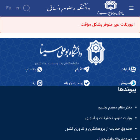
Fa
En
دانشکده - دانشکده علوم انسانی
البورتلت غير متوفر بشكل مؤقت.
دانشکده
درباره
پژوهش
دانشکده
تاریخچه
نشریات
ریاست
دانشکده
آپارات
تلگرام
واتساپ
آلبوم
عکس
اطلاعات
سروش
پیام رسان بله
ایتا
پیوندها
تماس
سازمان
دانشکده
دفتر مقام معظم رهبری
معاونت
آموزشی
وزارت علوم، تحقیقات و فناوری
معاونت
پژوهشی
صندوق حمایت از پژوهشگران و فناوران کشور
معاونت
صندوق رفاه دانشجویان