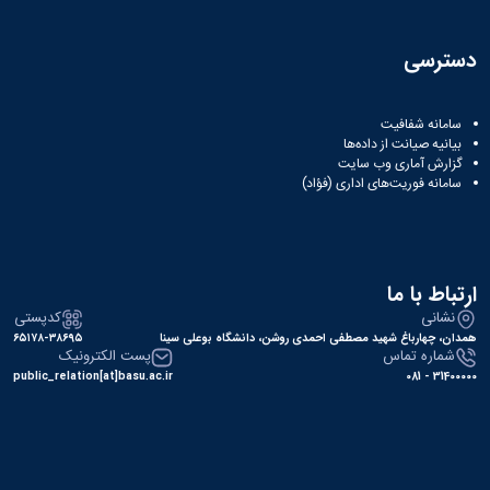
دسترسی
سامانه شفافیت
بیانیه صیانت از داده‌ها
گزارش آماری وب‌ سایت
سامانه فوریت‌های اداری (فؤاد)
ارتباط با ما
نشانی
کدپستی
همدان، چهارباغ شهید مصطفی احمدی روشن، دانشگاه بوعلی سینا
۶۵۱۷۸-۳۸۶۹۵
شماره تماس
پست الکترونیک
public_relation[at]basu.ac.ir
31400000 - 081