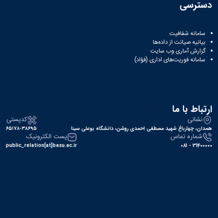
دسترسی
سامانه شفافیت
بیانیه صیانت از داده‌ها
گزارش آماری وب‌ سایت
سامانه فوریت‌های اداری (فؤاد)
ارتباط با ما
نشانی
کدپستی
همدان، چهارباغ شهید مصطفی احمدی روشن، دانشگاه بوعلی سینا
۶۵۱۷۸-۳۸۶۹۵
شماره تماس
پست الکترونیک
public_relation[at]basu.ac.ir
31400000 - 081