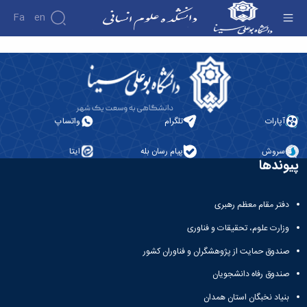
Fa
En
صفحه ورود - دانشکده علوم انسانی
دانشکده
درباره
پژوهش
دانشکده
تاریخچه
نشریات
آپارات
تلگرام
واتساپ
ریاست
دانشکده
سروش
پیام رسان بله
ایتا
آلبوم
پیوندها
عکس
اطلاعات
تماس
دفتر مقام معظم رهبری
سازمان
دانشکده
وزارت علوم، تحقیقات و فناوری
معاونت
آموزشی
صندوق حمایت از پژوهشگران و فناوران کشور
معاونت
صندوق رفاه دانشجویان
پژوهشی
معاونت
بنیاد نخبگان استان همدان