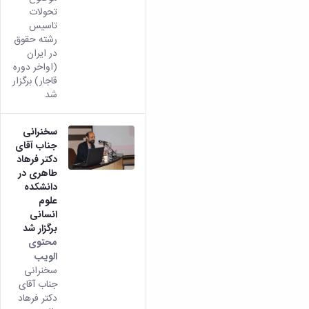
تحصیلات
Persian
تحولات
تکمیلی
من هذا
تاسیس
المحتوى.
رشته حقوق
در ایران
(اواخر دوره
قاجار) برگزار
شد
سخنرانی
جناب آقای
دکتر فرهاد
طاهری در
دانشکده
علوم
انسانی
برگزار شد
محتوى
الويب
تأتي
سخنرانی
هذه
جناب آقای
النتيجة
دکتر فرهاد
من