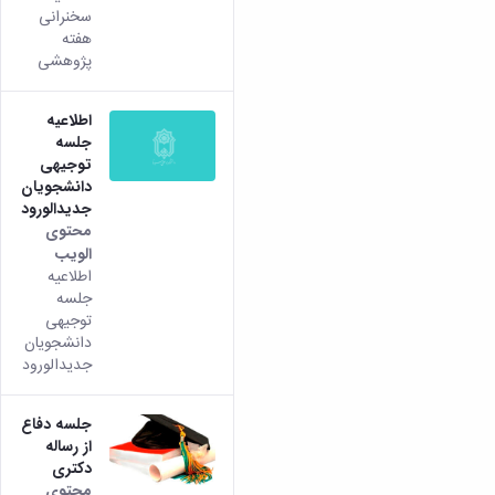
هذه
سخنرانی
النتيجة
هفته
من
پژوهشی
الإصدار
Persian
من هذا
اطلاعیه
المحتوى.
جلسه
توجیهی
دانشجویان
جدیدالورود
محتوى
الويب
تأتي
اطلاعیه
هذه
جلسه
النتيجة
توجیهی
من
دانشجویان
الإصدار
جدیدالورود
Persian
من هذا
المحتوى.
جلسه دفاع
از رساله
دکتری
محتوى