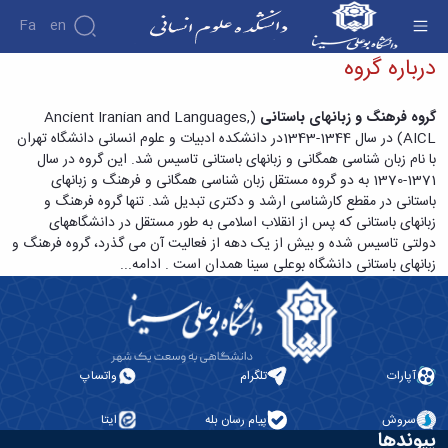
Fa
En
درباره فرهنگ باستان - دانشکده علوم انسانی
درباره گروه
دانشکده
گروه فرهنگ و زبانهای باستانی
(
Ancient Iranian and Languages,
درباره
پژوهش
AICL
) در سال 1344-1343در دانشکده ادبیات و علوم انسانی دانشگاه تهران
دانشکده
با نام زبان شناسی همگانی و زبانهای باستانی تاسیس شد. این گروه در سال
تاریخچه
نشریات
1371-1370 به دو گروه مستقل زبان شناسی همگانی و فرهنگ و زبانهای
ریاست
باستانی در مقطع کارشناسی ارشد و دکتری تبدیل شد. تنها گروه فرهنگ و
دانشکده
زبانهای باستانی که پس از انقلاب اسلامی به طور مستقل در دانشگاههای
آلبوم
دولتی تاسیس شده و بیش از یک دهه از فعالیت آن می گذرد، گروه فرهنگ و
عکس
زبانهای باستانی دانشگاه بوعلی سینا همدان است .
ادامه...
اطلاعات
تماس
سازمان
دانشکده
معاونت
آموزشی
آپارات
تلگرام
واتساپ
معاونت
پژوهشی
سروش
پیام رسان بله
ایتا
معاونت
پیوندها