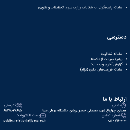
سامانه پاسخگوئی به شکایات وزارت علوم، تحقیقات و فناوری
دسترسی
سامانه شفافیت
بیانیه صیانت از داده‌ها
گزارش آماری وب‌ سایت
سامانه فوریت‌های اداری (فؤاد)
ارتباط با ما
نشانی
کدپستی
همدان، چهارباغ شهید مصطفی احمدی روشن، دانشگاه بوعلی سینا
۶۵۱۷۸-۳۸۶۹۵
شماره تماس
پست الکترونیک
public_relation[at]basu.ac.ir
31400000 - 081