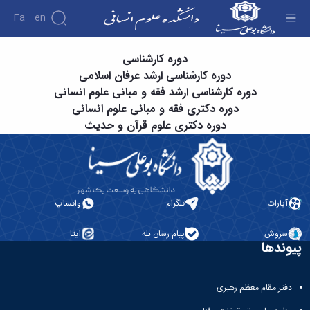
Fa
En
دروس الهیات - دانشکده علوم انسانی
دوره کارشناسی
دانشکده
دوره کارشناسی ارشد عرفان اسلامی
درباره
پژوهش
دوره کارشناسی ارشد فقه و مبانی علوم انسانی
دانشکده
دوره دکتری فقه و مبانی علوم انسانی
تاریخچه
نشریات
دوره دکتری علوم قرآن و حدیث
ریاست
دانشکده
آلبوم
عکس
اطلاعات
تماس
آپارات
تلگرام
واتساپ
سازمان
دانشکده
سروش
پیام رسان بله
ایتا
معاونت
پیوندها
آموزشی
معاونت
پژوهشی
دفتر مقام معظم رهبری
معاونت