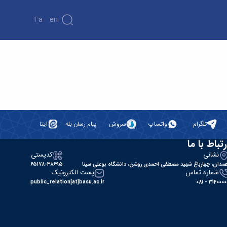
Fa
En
تلگرام
واتساپ
سروش
پیام رسان بله
ایتا
رتباط با ما
نشانی
کدپستی
مدان، چهارباغ شهید مصطفی احمدی روشن، دانشگاه بوعلی سینا
۶۵۱۷۸-۳۸۶۹۵
شماره تماس
پست الکترونیک
public_relation[at]basu.ac.ir
31400000 - 0