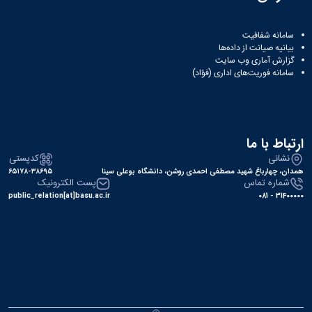
سامانه شفافیت
بیانیه صیانت از داده‌ها
گزارش آماری وب‌ سایت
سامانه فوریت‌های اداری (فؤاد)
ارتباط با ما
نشانی
کدپستی
همدان، چهارباغ شهید مصطفی احمدی روشن، دانشگاه بوعلی سینا
۶۵۱۷۸-۳۸۶۹۵
شماره تماس
پست الکترونیک
public_relation[at]basu.ac.ir
31400000 - 081