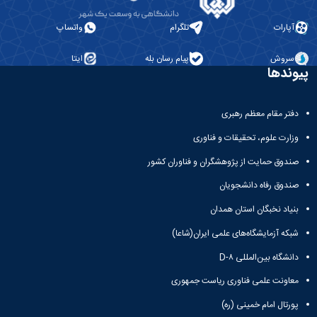
آپارات
تلگرام
واتساپ
سروش
پیام رسان بله
ایتا
پیوندها
دفتر مقام معظم رهبری
وزارت علوم، تحقیقات و فناوری
صندوق حمایت از پژوهشگران و فناوران کشور
صندوق رفاه دانشجویان
بنیاد نخبگان استان همدان
شبکه آزمایشگاه‌های علمی ایران(شاعا)
دانشگاه بین‌المللی D-۸
معاونت علمی فناوری ریاست جمهوری
پورتال امام خمینی (ره)