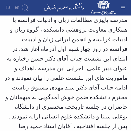
Fa
En
برگزاری مدرسه پاییزی مطالعات زبان و ادبیات
مدرسه پاییزی مطالعات زبان و ادبیات فرانسه با
فرانسه - دانشکده علوم انسانی
همکاری معاونت پژوهشی دانشکده ، گروه زبان و
دانشکده
درباره
پژوهش
ادبیات فرانسه و انجمن ایرانی زبان و ادبیات
دانشکده
تاریخچه
فرانسه در روز چهارشنبه اول آذرماه آغاز شد. در
نشریات
ریاست
ابتدای این نشست جناب آقای دکتر حسن زختاره به
دانشکده
آلبوم
عنوان دبیر علمی -اجرایی این مدرسه ،اهداف و
عکس
ماموریت های این نشست علمی را بیان نمودند و در
اطلاعات
تماس
ادامه جناب آقای دکتر سید مهدی مسبوق ریاست
سازمان
دانشکده
محترم دانشکده ضمن خوش آمدگویی به میهمانان و
معاونت
حاضران در جلسه تاریخچه مختصری از دانشگاه
آموزشی
معاونت
بوعلی سینا و دانشکده علوم انسانی ارایه نمودند .
پژوهشی
معاونت
پس از جلسه افتتاحیه ، آقایان استاد حمید رضا