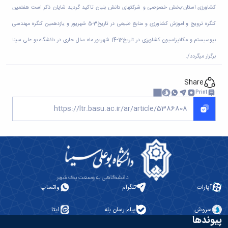
تحصیلات
کشاورزی استان-بخش خصوصی و شرکتهای دانش بنیان تاکید گردید شایان ذکر است هفتمین
تکمیلی
کنگره ترویج و اموزش کشاورزی و منابع طبیعی در تاریخ3-5 شهریور و یازدهمین کنگره مهندسی
بیوسیستم و مکانیزاسیون کشاورزی در تاریخ12-14 شهریور ماه سال جاری در دانشگاه بو علی سینا
برگزار میگردد/.
Share
Print
آپارات
تلگرام
واتساپ
سروش
پیام رسان بله
ایتا
پیوندها