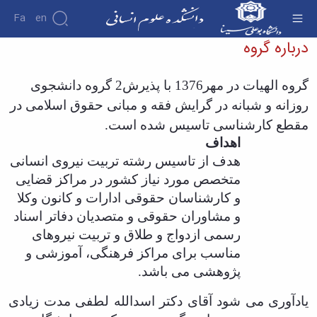
Fa
En
درباره الهیات - دانشکده علوم انسانی
درباره گروه
دانشکده
گروه الهیات در مهر1376 با پذیرش2 گروه دانشجوی
درباره
پژوهش
دانشکده
روزانه و شبانه در گرایش فقه و مبانی حقوق اسلامی در
تاریخچه
نشریات
مقطع کارشناسی تاسیس شده است.
ریاست
اهداف
دانشکده
آلبوم
هدف از تاسیس رشته تربیت نیروی انسانی
عکس
متخصص مورد نیاز کشور در مراکز قضایی
اطلاعات
و کارشناسان حقوقی ادارات و کانون وکلا
تماس
و مشاوران حقوقی و متصدیان دفاتر اسناد
سازمان
دانشکده
رسمی ازدواج و طلاق و تربیت نیروهای
معاونت
مناسب برای مراکز فرهنگی، آموزشی و
آموزشی
پژوهشی می باشد.
معاونت
پژوهشی
یادآوری می شود آقای دکتر اسدالله لطفی مدت زیادی
معاونت