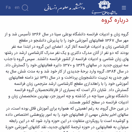
Fa
En
درباره زبان فرانسه - دانشکده علوم انسانی
درباره گروه
دانشکده
گروه زبان و ادبیات فرانسه دانشگاه بوعلی سینا در سال 1366 تأسیس شد و از
درباره
پژوهش
مهر سال 1367 فعالیت­های آموزشی خود را با پذیرش دانشجو در مقطع
دانشکده
کارشناسی زبان و ادبیات فرانسه آغاز کرد. اعضای این گروه در ابتدا سه نفر
تاریخچه
نشریات
بودند که دو نفر از آنان مدرک دکتری و یک نفر مدرک کارشناسی ارشد در رشته­
ریاست
های زبان شناسی و ادبیات فرانسه از کشور فرانسه داشتند. سپس گروه با جذب
دانشکده
سه نیروی جدید در سالهای 1369 و 1370 دایره فعالیت­های خود را گسترش داد.
آلبوم
در سال 1384، گروه وارد برحۀ جدیدی از کار خود شد و به مدت شش سال به
عکس
طور جدی به تربیت دانشجویان پرداخت و در سال 1391 نیز دامنه فعالیت­های
اطلاعات
آموزشی خود را با راهاندازی مقطع کارشناسی ارشد مترجمی زبان فرانسه
تماس
گسترش داد. شایان ذکر است که بسیاری از فارغ­التحصیلان گروه فرانسه
سازمان
دانشگاه بوعلی سینا چه در گذشته و چه امروز جزء بهترین متخصصان زبان و
دانشکده
معاونت
ادبیات فرانسه در سطح کشور هستند.
آموزشی
در عین حال گروه، به رغم اهمیتی که همواره برای آموزش قائل بوده است، در
معاونت
سال­های اخیر بخش مهمی از فعالیت­های خود را به امور پژوهشی اختصاص داده
پژوهشی
و کوشیده است با رویکردی متفاوت در این حوزه وارد شود که در این رابطه
معاونت
می­توان به فعالیت­هایی در حوزه ترجمۀ کتاب­های جدید، نقد کتاب­های آموزشی حوزۀ