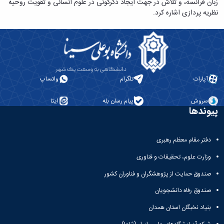
تحصیلات
زبان فرانسه، و تلاش در جهت ایجاد دگرگونی در علوم انسانی و تقویت روحیه
تکمیلی
نظریه پردازی اشاره کرد.
آپارات
تلگرام
واتساپ
سروش
پیام رسان بله
ایتا
پیوندها
دفتر مقام معظم رهبری
وزارت علوم، تحقیقات و فناوری
صندوق حمایت از پژوهشگران و فناوران کشور
صندوق رفاه دانشجویان
بنیاد نخبگان استان همدان