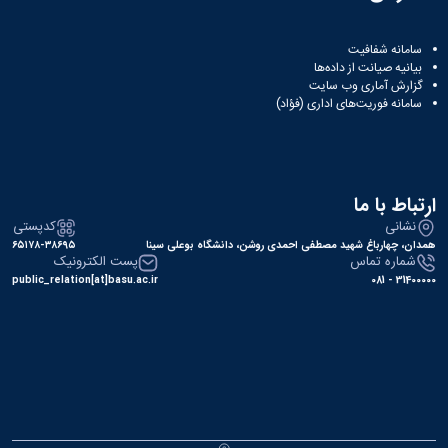
سامانه شفافیت
بیانیه صیانت از داده‌ها
گزارش آماری وب‌ سایت
سامانه فوریت‌های اداری (فؤاد)
ارتباط با ما
نشانی
کدپستی
همدان، چهارباغ شهید مصطفی احمدی روشن، دانشگاه بوعلی سینا
۶۵۱۷۸-۳۸۶۹۵
شماره تماس
پست الکترونیک
public_relation[at]basu.ac.ir
31400000 - 081