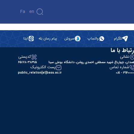
Fa
En
تلگرام
واتساپ
سروش
پیام رسان بله
ایتا
رتباط با ما
نشانی
کدپستی
مدان، چهارباغ شهید مصطفی احمدی روشن، دانشگاه بوعلی سینا
۶۵۱۷۸-۳۸۶۹۵
شماره تماس
پست الکترونیک
public_relation[at]basu.ac.ir
31400000 - 0