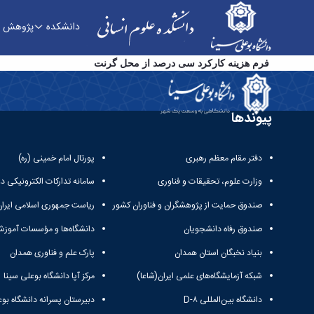
دانشکده
پژوهش
فرم های پژوهشی - دانشکده علوم انسانی
فرم هزینه کارکرد سی درصد از محل گرنت
پیوندها
دفتر مقام معظم رهبری
پورتال امام خمینی (ره)
وزارت علوم، تحقیقات و فناوری
سامانه تدارکات الکترونیکی د
صندوق حمایت از پژوهشگران و فناوران کشور
ریاست جمهوری اسلامی ایران
صندوق رفاه دانشجویان
دانشگاه‌ها و مؤسسات آموزش
بنیاد نخبگان استان همدان
پارک علم و فناوری همدان
شبکه آزمایشگاه‌های علمی ایران(شاعا)
مرکز آپا دانشگاه بوعلی سینا
دانشگاه بین‌المللی D-۸
دبیرستان پسرانه دانشگاه بوع