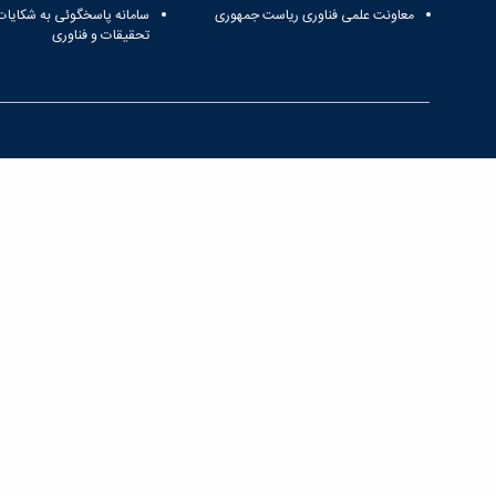
معاونت علمی فناوری ریاست جمهوری
سامانه پاسخگوئی به شکایات
تحقیقات و فناوری