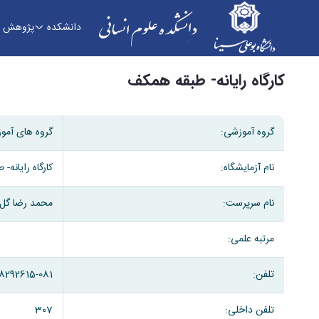
دانشکده
پژوهش
کارگاه رایانه- طبقه همکف - دانشکده علوم انسانی
کارگاه رایانه- طبقه همکف
گروه آموزشی:
گروه های آمو
نام آزمایشگاه:
کارگاه رایانه-
نام سرپرست:
محمد رضا گل
مرتبه علمی:
تلفن:
8292615-081
تلفن داخلی:
307