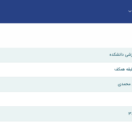
زشی دانشکده
 طبقه همکف
 محمدی
3