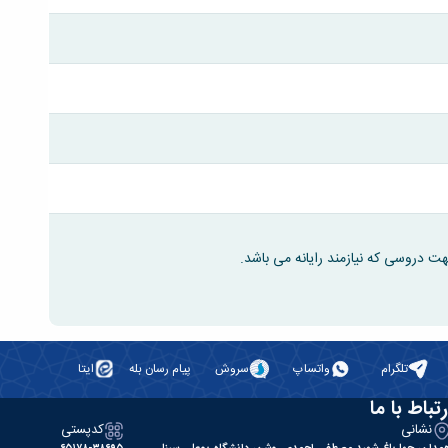
تلگرام
واتساپ
سروش
پیام رسان بله
ایتا
رتباط با ما
نشانی
کدپستی
مدان، چهارباغ شهید مصطفی احمدی روشن، دانشگاه بوعلی سینا
۶۵۱۷۸-۳۸۶۹۵