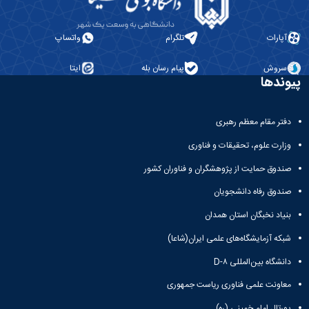
ها
نامه
پژوهشی
زبان
و
علمی
معاونت
انگلیسی
آئین
تحصیلات
پژوهشنامه
زبان
آپارات
تلگرام
واتساپ
نامه
تکمیلی
نهج‌البلاغه
و
ها
فصل
ادبیات
سروش
پیام رسان بله
ایتا
تحصیلات
نامه
پیوندها
عرب
تکمیلی
علمی
زبان
فرم
پژوهشنامه
و
ها
انقلاب
دفتر مقام معظم رهبری
ادبیات
و
اسلامی
فارسی
آئین
وزارت علوم، تحقیقات و فناوری
دوفصلنامه
زبان
نامه
علمی
شناسی
صندوق حمایت از پژوهشگران و فناوران کشور
ها
پژوهش‌های
همگانی
سمینارها
زبان‌شناسی
صندوق رفاه دانشجویان
زبان
و
تطبیقی
و
بنیاد نخبگان استان همدان
پایان
دوفصلنامه
ادبیات
نامه
علمی
شبکه آزمایشگاه‌های علمی ایران(شاعا)
فرانسه
ها
مطالعات
فرهنگ
دانشگاه بین‌المللی D-۸
اجتماعی
و
قرآن
زبان
معاونت علمی فناوری ریاست جمهوری
دوفصلنامه
های
علمی
پورتال امام خمینی (ره)