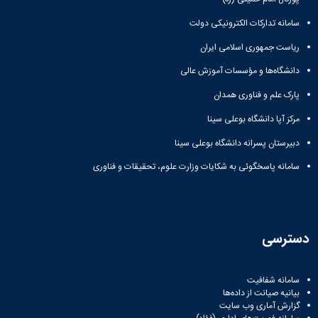
باستان
دعاپژوهی
سامانه تدارکات الکترونیکی دولت
دوفصلنامه
علمی
ریاست جمهوری اسلامی ایران
رویکردهای
حقوق
دانشگاه‌ها و مؤسسات آموزش عالی
سیاسی
پارک علم و فناوری همدان
فصلنامه
علمی
مرکز آپا دانشگاه بوعلی سینا
مدیریت
دبیرستان پسرانه دانشگاه بوعلی سینا
محیط‌های
یاددهی-
سامانه پاسخگوئی به شکایات وزارت علوم، تحقیقات و فناوری
یادگیری
در
آموزش
عالی
دوفصلنامه
دسترسی
علمی
پژوهش‌های
نوین
سامانه شفافیت
بیانیه صیانت از داده‌ها
ایران‎‌شناسی
گزارش آماری وب‌ سایت