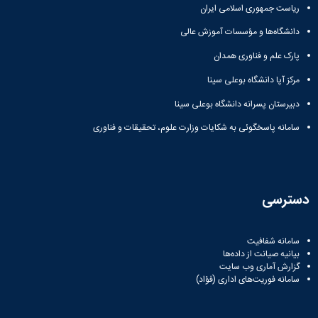
باستان
ریاست جمهوری اسلامی ایران
دعاپژوهی
دوفصلنامه
دانشگاه‌ها و مؤسسات آموزش عالی
علمی
رویکردهای
پارک علم و فناوری همدان
حقوق
مرکز آپا دانشگاه بوعلی سینا
سیاسی
فصلنامه
دبیرستان پسرانه دانشگاه بوعلی سینا
علمی
سامانه پاسخگوئی به شکایات وزارت علوم، تحقیقات و فناوری
مدیریت
محیط‌های
یاددهی-
یادگیری
در
دسترسی
آموزش
عالی
دوفصلنامه
سامانه شفافیت
علمی
بیانیه صیانت از داده‌ها
پژوهش‌های
گزارش آماری وب‌ سایت
سامانه فوریت‌های اداری (فؤاد)
نوین
ایران‎‌شناسی