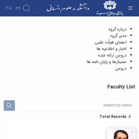
Fa
En
اعضای هیاُت علمی - دانشکده علوم انسانی
درباره گروه
دانشکده
مدیر گروه
درباره
پژوهش
اعضای هیاُت علمی
دانشکده
اخبار و اطلاعیه ها
تاریخچه
نشریات
دروس ارائه شده
ریاست
سمینارها و پایان نامه ها
دانشکده
دروس
آلبوم
عکس
اطلاعات
Faculty List
تماس
سازمان
دانشکده
معاونت
آموزشی
Total Records: 8
معاونت
پژوهشی
معاونت