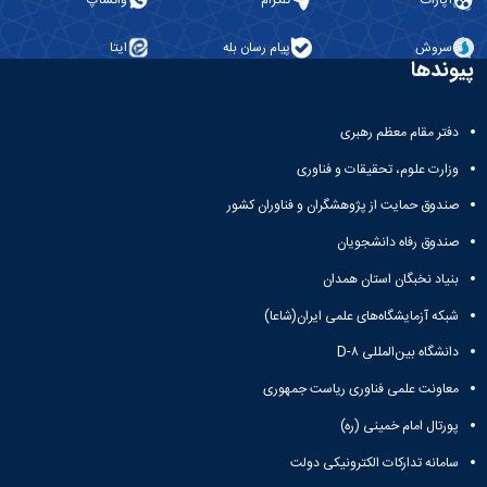
سروش
پیام رسان بله
ایتا
پیوندها
دفتر مقام معظم رهبری
وزارت علوم، تحقیقات و فناوری
صندوق حمایت از پژوهشگران و فناوران کشور
صندوق رفاه دانشجویان
بنیاد نخبگان استان همدان
شبکه آزمایشگاه‌های علمی ایران(شاعا)
دانشگاه بین‌المللی D-۸
معاونت علمی فناوری ریاست جمهوری
پورتال امام خمینی (ره)
سامانه تدارکات الکترونیکی دولت