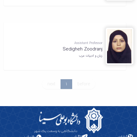
Assistant Professor
Sedigheh Zoodranj
زبان و ادبیات عرب
next
1
before
آپارات
تلگرام
واتساپ