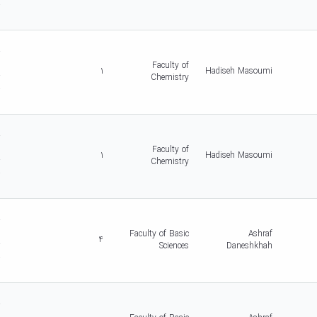
-
5
d
r
c
Faculty of
1
Hadiseh Masoumi
r
Chemistry
-
5
d
r
c
Faculty of
1
Hadiseh Masoumi
r
Chemistry
-
5
d
r
c
Faculty of Basic
Ashraf
4
r
Sciences
Daneshkhah
-
5
d
r