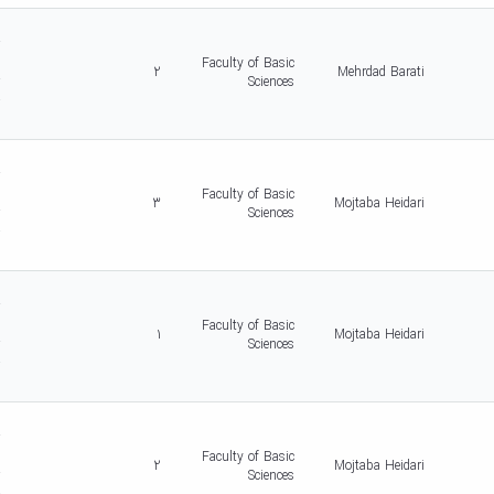
d
r
c
Faculty of Basic
2
Mehrdad Barati
r
Sciences
-
5
d
r
c
Faculty of Basic
3
Mojtaba Heidari
r
Sciences
-
5
d
r
c
Faculty of Basic
1
Mojtaba Heidari
r
Sciences
-
5
d
r
c
Faculty of Basic
2
Mojtaba Heidari
r
Sciences