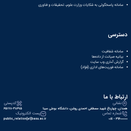
سامانه پاسخگوئی به شکایات وزارت علوم، تحقیقات و فناوری
دسترسی
سامانه شفافیت
بیانیه صیانت از داده‌ها
گزارش آماری وب‌ سایت
سامانه فوریت‌های اداری (فؤاد)
ارتباط با ما
نشانی
کدپستی
همدان، چهارباغ شهید مصطفی احمدی روشن، دانشگاه بوعلی سینا
۶۵۱۷۸-۳۸۶۹۵
شماره تماس
پست الکترونیک
public_relation[at]basu.ac.ir
31400000 - 081