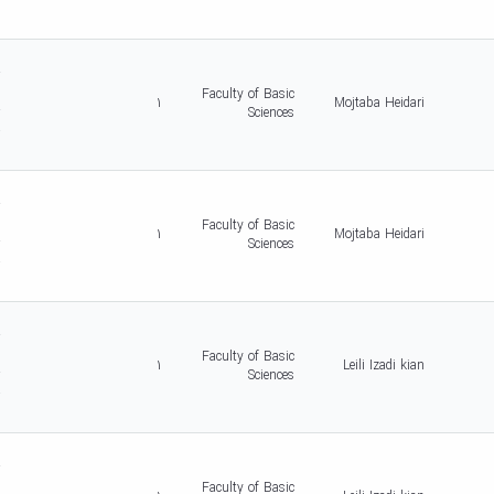
-
5
d
r
c
Faculty of Basic
1
Mojtaba Heidari
r
Sciences
-
5
d
r
c
Faculty of Basic
1
Mojtaba Heidari
r
Sciences
-
5
d
r
c
Faculty of Basic
1
Leili Izadi kian
r
Sciences
-
5
d
r
c
Faculty of Basic