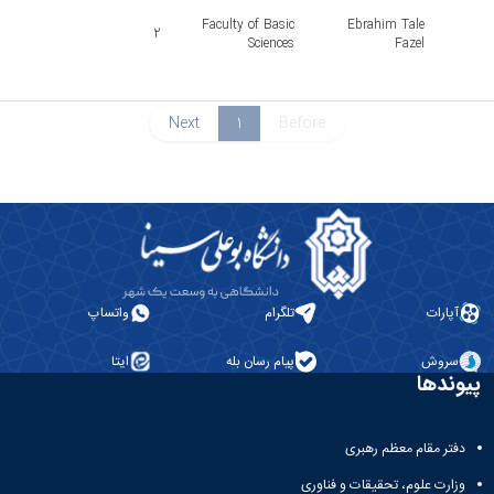
r
c
Faculty of Basic
Ebrahim Tale
2
r
Sciences
Fazel
-
5
Next
1
Before
آپارات
تلگرام
واتساپ
سروش
پیام رسان بله
ایتا
پیوندها
دفتر مقام معظم رهبری
وزارت علوم، تحقیقات و فناوری