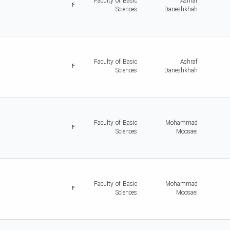
c
Faculty of Basic
Ashraf
4
r
Sciences
Daneshkhah
-
5
d
r
c
Faculty of Basic
Ashraf
4
r
Sciences
Daneshkhah
-
5
d
r
c
Faculty of Basic
Mohammad
4
r
Sciences
Moosaei
-
5
d
r
c
Faculty of Basic
Mohammad
4
r
Sciences
Moosaei
-
5
d