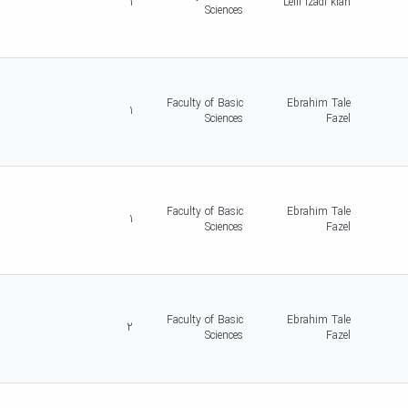
1
Leili Izadi kian
r
Sciences
-
5
d
r
c
Faculty of Basic
Ebrahim Tale
1
r
Sciences
Fazel
-
5
d
r
c
Faculty of Basic
Ebrahim Tale
1
r
Sciences
Fazel
-
5
d
r
c
Faculty of Basic
Ebrahim Tale
2
r
Sciences
Fazel
-
5
d