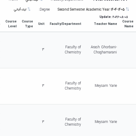
تحصیلات
تکمیلی
Degree:
Second Semester Academic Year 1404-1405
ليك ألباني
Update: 2026-08-08
Course
Course
Course
m
Unit
Faculty/Department
Teacher Name
Level
Type
Name
d
r
c
Faculty of
Arash Ghorbani-
3
r
Chemistry
Choghamarani
-
5
d
r
c
Faculty of
3
Meysam Yarie
r
Chemistry
-
5
d
r
c
Faculty of
3
Meysam Yarie
r
Chemistry
-
5