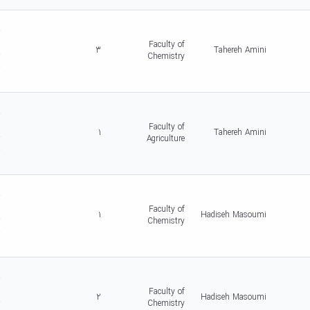
d
r
c
Faculty of
3
Tahereh Amini
r
Chemistry
-
5
d
r
c
Faculty of
1
Tahereh Amini
r
Agriculture
-
5
d
r
c
Faculty of
1
Hadiseh Masoumi
r
Chemistry
-
5
d
r
c
Faculty of
2
Hadiseh Masoumi
r
Chemistry