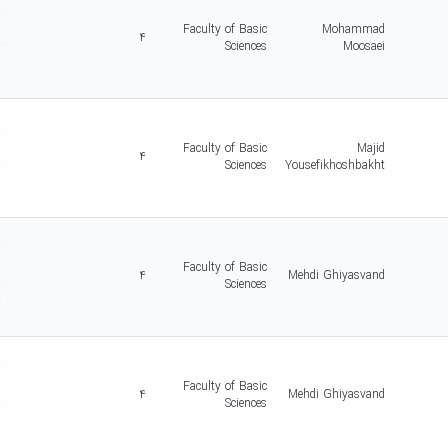
r
c
Faculty of Basic
Mohammad
4
r
Sciences
Moosaei
-
5
d
r
c
Faculty of Basic
Majid
4
r
Sciences
Yousefikhoshbakht
-
5
d
r
c
Faculty of Basic
4
Mehdi Ghiyasvand
r
Sciences
-
5
d
r
c
Faculty of Basic
4
Mehdi Ghiyasvand
r
Sciences
-
5