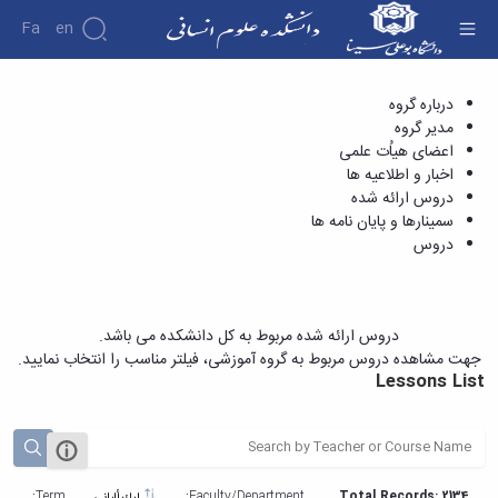
Fa
En
دروس ارائه شده - دانشکده علوم انسانی
درباره گروه
دانشکده
مدیر گروه
درباره
پژوهش
اعضای هیاُت علمی
دانشکده
اخبار و اطلاعیه ها
تاریخچه
نشریات
دروس ارائه شده
ریاست
سمینارها و پایان نامه ها
دانشکده
دروس
آلبوم
عکس
اطلاعات
تماس
دروس ارائه شده مربوط به کل دانشکده می باشد.
سازمان
جهت مشاهده دروس مربوط به گروه آموزشی، فیلتر مناسب را انتخاب نمایید.
دانشکده
Lessons List
معاونت
آموزشی
معاونت
پژوهشی
معاونت
Term:
Faculty/Department:
Total Records: 2134
ليك ألباني