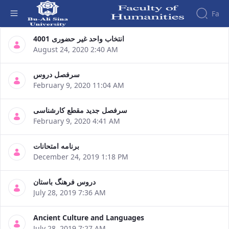
Fa
صفحه نمایش - دانشکده علوم انسانی
انتخاب واحد غیر حضوری 4001
August 24, 2020 2:40 AM
Faculty
About
Research
Affairs
the
سرفصل دروس
Journals
Faculity
Faculty
February 9, 2020 11:04 AM
Members
Quarterly
History
Journal
Dean
سرفصل جدید مقطع کارشناسی
of
of
February 9, 2020 4:41 AM
Nahj
the
al-
Faculty
Balagha
Gallery
برنامه امتحانات
Quarterly
Contact
December 24, 2019 1:18 PM
Scientific
us
Journal
Structure
دروس فرهنگ باستان
of the
of
July 28, 2019 7:36 AM
Faculty
Islamic
Deputy
Revolution
Ancient Culture and Languages
Dean
Iranian
July 28, 2019 7:27 AM
for