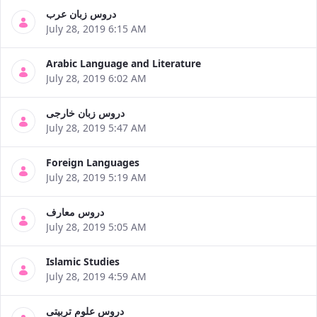
of
دروس زبان عرب
Political
July 28, 2019 6:15 AM
Law
Approaches
Arabic Language and Literature
Quarterly
July 28, 2019 6:02 AM
Management
of
دروس زبان خارجی
Teaching
July 28, 2019 5:47 AM
&
Learning
Environments
Foreign Languages
in
July 28, 2019 5:19 AM
Higher
Education
دروس معارف
Bi-
July 28, 2019 5:05 AM
Quarterly
Journal
Islamic Studies
of
July 28, 2019 4:59 AM
Modern
Iranian
Studies
دروس علوم تربیتی