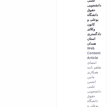
علمی
دانشجویی
حقوق
دانشگاه
بوعلی و
کانون
وکلای
دادگستری
استان
همدان
Web
Content
Article
This
امضای
resul
تفاهم نامه
com
همکاری
from
مابین
the
انجمن
Pers
علمی
vers
دانشجویی
of th
حقوق
cont
دانشگاه
بوعلی و