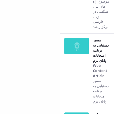
موضوع راه
Pers
های بیان
vers
شگفتی در
of th
زبان
cont
فارسی
برگزار شد
مسیر
دستیابی به
برنامه
امتحانات
پایان ترم
Web
Content
Article
This
مسیر
resul
دستیابی به
com
برنامه
from
امتحانات
the
پایان ترم
Pers
vers