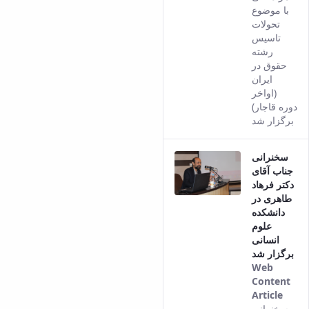
Journal
the
با موضوع
Educational
of
Pers
تحولات
Deputy
Comparative
vers
تاسیس
Dean
Linguistic
of th
رشته
for
Research
cont
حقوق در
Research
Scholarly
ایران
Affairs
Journal
(اواخر
Deputy
Social
دوره قاجار)
Dean
Studies
برگزار شد
for
of
Postgraduate
the
سخنرانی
Studies
Quran
جناب آقای
(JSQS)
دکتر فرهاد
Bi-
طاهری در
Quarterly
دانشکده
Journal
علوم
of
انسانی
Prayer
برگزار شد
Studies
Web
Bi-
Content
Quarterly
Article
Journal
This
سخنرانی