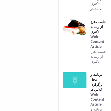
com
دکتری
from
دانشجو
the
Pers
جلسه دفاع
vers
از رساله
of th
دکتری
cont
Web
Content
Article
This
جلسه دفاع
resul
از رساله
com
دکتری
from
the
برنامه و
Pers
محل
vers
برگزاری
of th
کلاس ها
cont
Web
Content
Article
This
برنامه و