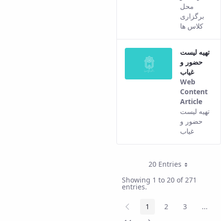
resul
محل
com
برگزاری
from
کلاس ها
the
Pers
تهیه لیست
vers
حضور و
of th
غیاب
cont
Web
Content
Article
This
تهیه لیست
resul
حضور و
com
غیاب
from
the
Pers
20 Entries
Per Page
vers
of th
Showing 1 to 20 of 271
entries.
cont
Previous
1
2
3
...
Page
Page
Page
Inte
Page