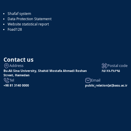
Shafaf system
Data Protection Statement
Website statistical report
Foad128
Contact us
Address
Postal code
Bu-Ali Sina University, Shahid Mostafa Ahmadi Roshan
۶۵۱۷۸-۳۸۶۹۵
Street, Hamedan
Tel
Email
+98 81 3140 0000
public_relation[at]basu.ac.ir