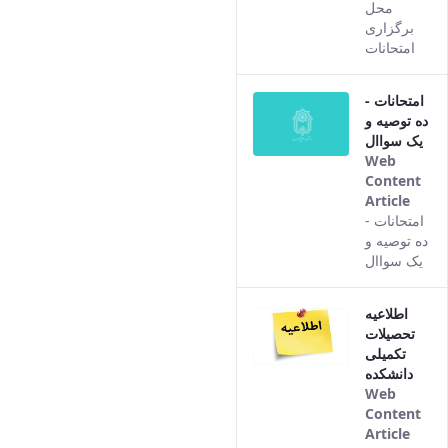
Pers
محل
vers
برگزاری
of th
امتحانات
cont
امتحانات -
ده توصیه و
یک سواال
Web
Content
Article
This
امتحانات -
resul
ده توصیه و
com
یک سواال
from
the
اطلاعیه
Pers
تحصیلات
vers
تکمیلی
of th
دانشکده
cont
Web
Content
Article