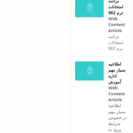
برنامه
of th
امتحانات
cont
ترم 962
Web
Content
Article
This
برنامه
resul
امتحانات
com
ترم 962
from
the
اطلاعیه
Pers
بسیار مهم
vers
اداره
of th
آموزش
cont
Web
Content
Article
This
اطلاعیه
resul
بسیار مهم
com
در خصوص
from
شرایط
the
ورود به