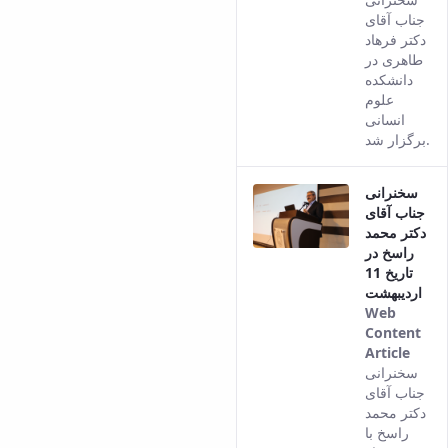
resul
of
جناب آقای
com
Political
دکتر فرهاد
from
Law
طاهری در
the
Approaches
دانشکده
Pers
Quarterly
علوم
vers
انسانی
Management
of th
برگزار شد.
of
cont
Teaching
&
سخنرانی
Learning
جناب آقای
Environments
دکتر محمد
in
راسخ در
Higher
تاریخ 11
Education
اردیبهشت
Bi-
Web
Quarterly
Content
Journal
Article
This
of
سخنرانی
resul
جناب آقای
Modern
com
دکتر محمد
Iranian
from
راسخ با
Studies
the