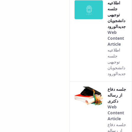
اطلاعیه
vers
جلسه
of th
توجیهی
cont
دانشجویان
جدیدالورود
Web
Content
Article
This
اطلاعیه
resul
جلسه
com
توجیهی
from
دانشجویان
the
جدیدالورود
Pers
vers
جلسه دفاع
of th
از رساله
cont
دکتری
Web
Content
Article
This
جلسه دفاع
resul
از رساله