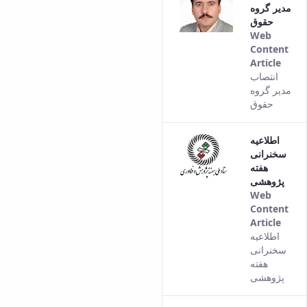
مدیر گروه
cont
حقوق
Web
Content
Article
This
انتصاب
resul
مدیر گروه
com
حقوق
from
the
اطلاعیه
Pers
سخنرانی
vers
هفته
of th
پژوهشی
cont
Web
Content
Article
This
اطلاعیه
resul
سخنرانی
com
هفته
from
پژوهشی
the
Pers