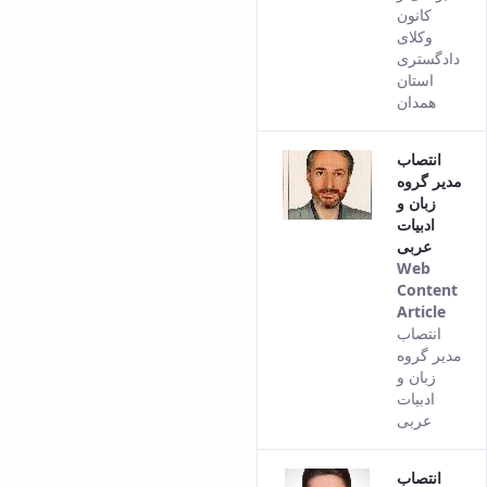
کانون
وکلای
دادگستری
استان
همدان
انتصاب
مدیر گروه
زبان و
ادبیات
عربی
Web
Content
Article
This
انتصاب
resul
مدیر گروه
com
زبان و
from
ادبیات
the
عربی
Pers
vers
انتصاب
of th