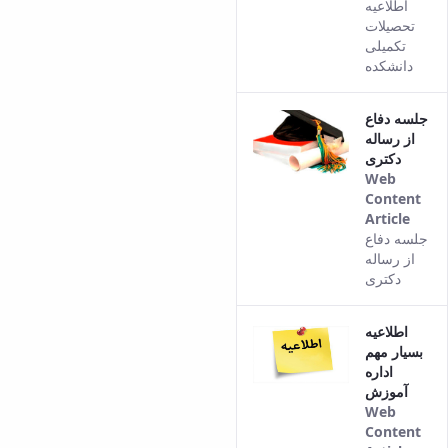
This
اطلاعیه
resul
تحصیلات
com
تکمیلی
from
دانشکده
the
Pers
جلسه دفاع
vers
از رساله
of th
دکتری
cont
Web
Content
Article
This
جلسه دفاع
resul
از رساله
com
دکتری
from
the
اطلاعیه
Pers
بسیار مهم
vers
اداره
of th
آموزش
cont
Web
Content