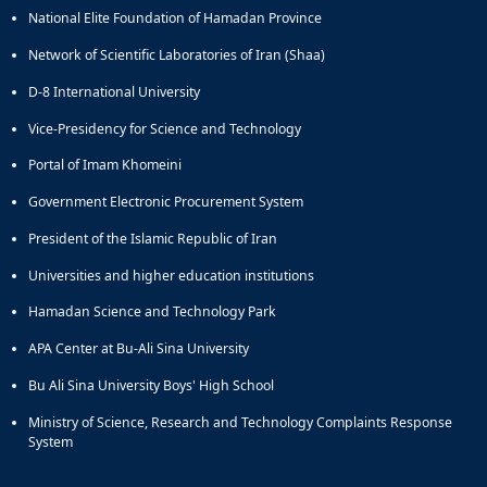
of
National Elite Foundation of Hamadan Province
Political
Network of Scientific Laboratories of Iran (Shaa)
Law
Approaches
D-8 International University
Quarterly
Vice-Presidency for Science and Technology
Management
of
Portal of Imam Khomeini
Teaching
&
Government Electronic Procurement System
Learning
President of the Islamic Republic of Iran
Environments
in
Universities and higher education institutions
Higher
Education
Hamadan Science and Technology Park
Bi-
APA Center at Bu-Ali Sina University
Quarterly
Journal
Bu Ali Sina University Boys' High School
of
Ministry of Science, Research and Technology Complaints Response
Modern
System
Iranian
Studies