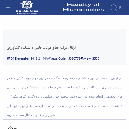
Fa
Faculty
ارتقاء مرتبه عضو هیئت علمی دانشکده کشاورزی
About
Research
- دانشکده علوم انسانی
Affairs
the
Journals
Faculity
Faculty
ارتقاء مرتبه عضو هیئت علمی دانشکده کشاورزی
Members
Quarterly
History
Journal
Dean
04 December 2018 21:40
News Code : 5386778
View: 2536
of
of
Nahj
the
al-
Faculty
در نهمین نشست از دور هشتم هیات ممیزه دانشگاه که در روز چهارشنبه 27 تیر ماه در
Balagha
Gallery
Quarterly
سازمان مرکزی دانشگاه برگزار گردید.اعضاء محترم هیات ممیزه دانشگاه پس از بررسی
Contact
Scientific
us
های تخصصی انجام شده به ارتقاء دکتر محمد جواد سلیمانی پری(گروه گیاهپزشکی) از
Journal
Structure
of the
of
دانشیاری به استادی رای مثبت دادند.ضمن تبریک به این استاد ارجمند توفیق روز افزون این
Faculty
Islamic
عزیز رااز خداوند متعال مسالت داریم/.
Deputy
Revolution
Dean
Iranian
for