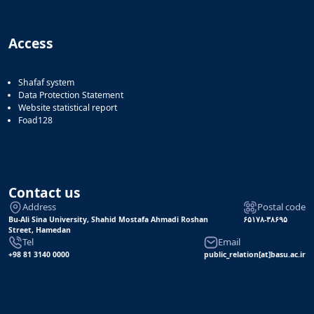
Access
Shafaf system
Data Protection Statement
Website statistical report
Foad128
Contact us
Address
Postal code
Bu-Ali Sina University, Shahid Mostafa Ahmadi Roshan
۶۵۱۷۸-۳۸۶۹۵
Street, Hamedan
Tel
Email
+98 81 3140 0000
public_relation[at]basu.ac.ir