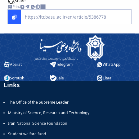
Journal
Share
Educational
of
Print
Deputy
Comparative
Dean
Linguistic
for
Research
Research
Scholarly
Affairs
Journal
Deputy
Social
Dean
Studies
for
of
Postgraduate
Aparat
Telegram
WhatsApp
the
Studies
Quran
(JSQS)
Soroush
Bale
Eitaa
Links
Bi-
Quarterly
Journal
The Office of the Supreme Leader
of
Prayer
Ministry of Science, Research and Technology
Studies
Iran National Science Foundation
Bi-
Quarterly
Student welfare fund
Journal