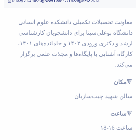
Journal
18 May 2024 10:23
News Code : 7717659
View: 26020
Educational
of
Deputy
Comparative
Dean
Linguistic
معاونت تحصیلات تکمیلی دانشکده علوم انسانی
for
Research
دانشگاه بوعلی‌سینا برای دانشجویان کارشناسی
Research
Scholarly
Affairs
Journal
،
۱۴۰۱
و جامانده‌های
۱۴۰۲
ارشد و دکتری ورودی
Deputy
Social
Dean
Studies
کارگاه آشنایی با پایگاه‌ها و مجلات علمی برگزار
for
of
می‌کند
.
Postgraduate
the
Studies
Quran
(JSQS)
مکان
🔻
Bi-
Quarterly
سالن شهید چیت‌سازیان
Journal
of
Prayer
ساعت
🔻
Studies
Bi-
۱6-۱8
ساعت
Quarterly
Journal