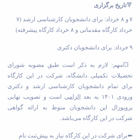
of
تاریخ برگزاری
🔻
Political
Law
۷
خرداد: برای دانشجویان کارشناسی ارشد (
۸
و
۷
Approaches
خرداد کارگاه پیشرفته)
۸
خرداد کارگاه مقدماتی و
Quarterly
Management
of
خرداد: برای دانشجویان دکتری
۹
Teaching
&
Learning
لازم به ذکر است طبق مصوبه شورای
مهم:
💥
Environments
تحصیلات تکمیلی دانشگاه، شرکت در این کارگاه
in
Higher
برای تمام دانشجویان کارشناسی ارشد و دکتری
Education
است و تصویب نهایی
الزامی
به بعد
۱۴۰۱
ورودی
Bi-
Quarterly
پروپوزال این دانشجویان منوط به ارائه گواهی
Journal
of
شرکت در این کارگاه می‌باشد
.
Modern
Iranian
برای شرکت در این کارگاه نیاز به پیش‌ثبت نام
⬅
Studies