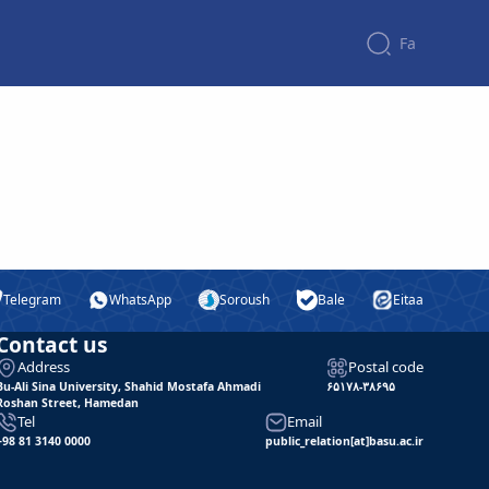
Fa
Telegram
WhatsApp
Soroush
Bale
Eitaa
Contact us
Address
Postal code
Bu-Ali Sina University, Shahid Mostafa Ahmadi
۶۵۱۷۸-۳۸۶۹۵
Roshan Street, Hamedan
Tel
Email
+98 81 3140 0000
public_relation[at]basu.ac.ir