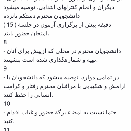
of
دیگران و انجام کنترلهای ابتدایی، توصیه میشود
Political
دانشجویان محترم دستکم پانزده
Law
Approaches
( 15 ( دقیقه پیش از برگزاری آزمون در جلسة
Quarterly
امتحان حضور یابند.
Management
8
of
Teaching
- دانشجویان محترم در محلی که ازپیش برای آنان
&
تهیه و شمارهگذاری شده است بنشینند.
Learning
Environments
9
in
- در تمامی موارد، توصیه میشود که دانشجویان با
Higher
Education
آرامش و شکیبایی با مراقبان محترم رفتار و کرامت
Bi-
انسانی را حفظ کنند.
Quarterly
10
Journal
of
- حتما نسبت به امضاء برگة حضور و غیاب اقدام
Modern
کنید.
Iranian
Studies
11