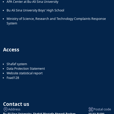
APA Center at Bu-Ali Sina University
Bu Ali Sina University Boys' High School
Ministry of Science, Research and Technology Complaints Response
System
Access
Shafaf system
Data Protection Statement
Website statistical report
Foad128
Contact us
Address
Postal code
Bu-Ali Sina University, Shahid Mostafa Ahmadi Roshan
۶۵۱۷۸-۳۸۶۹۵