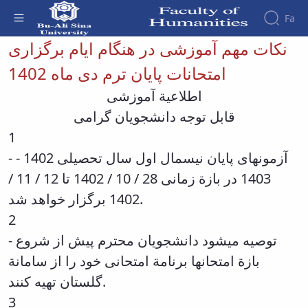
Fa
نکات مهم آموزشی در هنگام ایام برگزاری
نکات مهم آموزشی در هنگام ایام برگزاری
امتحانات پایان ترم دی ماه 1402 - دانشکده علوم
امتحانات پایان ترم دی ماه 1402
Faculty
انسانی
About
Research
اطلاعیة آموزشی
Affairs
the
Journals
Faculity
Faculty
قابل توجه دانشجویان گرامی
Members
Quarterly
History
1
Journal
Dean
of
of
- آزمونهای پایان نیسمال اول سال تحصیلی 1402 -
Nahj
the
1403 در بازة زمانی 28 / 10 / 1402 تا 12 / 11 /
al-
Faculty
Balagha
Gallery
1402 برگزار خواهد شد.
Quarterly
Contact
2
Scientific
us
Journal
Structure
- توصیه میشود دانشجویان محترم پیش از شروع
of the
of
بازة امتحانها برنامة امتحانی خود را از سامانة
Faculty
Islamic
Deputy
گلستان تهیه کنند.
Revolution
Dean
Iranian
3
for