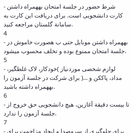
Journal
- شرط حضور در جلسة امتحان بههمراه داشتن
Educational
of
Deputy
Comparative
کارت دانشجویی است. برای دریافت این کارت به
Dean
Linguistic
سامانة گلستان مراجعه کنید.
for
Research
Research
Scholarly
4
Affairs
Journal
- بههمراه داشتن موبایل حتی ب هصورت خاموش در
Deputy
Social
Dean
جلسة امتحان ممنوع بوده و تخلف محسوب میشود.
Studies
for
of
5
Postgraduate
the
- لوازم شخصی موردنیاز )خودکار، لاک غلطگیر،
Studies
Quran
(JSQS)
مداد، پاککن و ...( برای شرکت در جلسة آزمون را
Bi-
بههمراه داشته باشید.
Quarterly
Journal
6
of
- تا بیست دقیقة آغازین، هیچ دانشجویی حق خروج از
Prayer
جلسة آزمون را ندارد.
Studies
Bi-
7
Quarterly
- برای جلوگیری از سروصدا و ایجاد مزاحمت برای
Journal