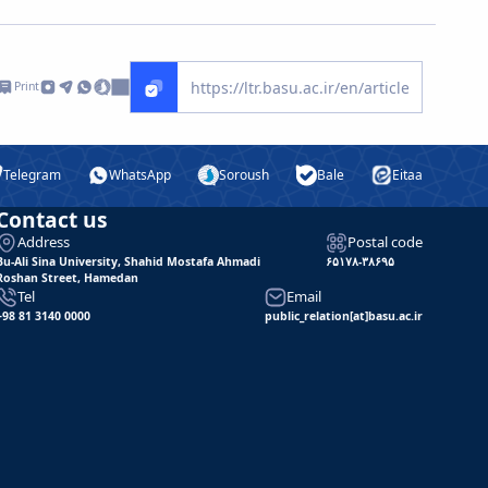
Print
Telegram
WhatsApp
Soroush
Bale
Eitaa
Contact us
Address
Postal code
Bu-Ali Sina University, Shahid Mostafa Ahmadi
۶۵۱۷۸-۳۸۶۹۵
Roshan Street, Hamedan
Tel
Email
+98 81 3140 0000
public_relation[at]basu.ac.ir