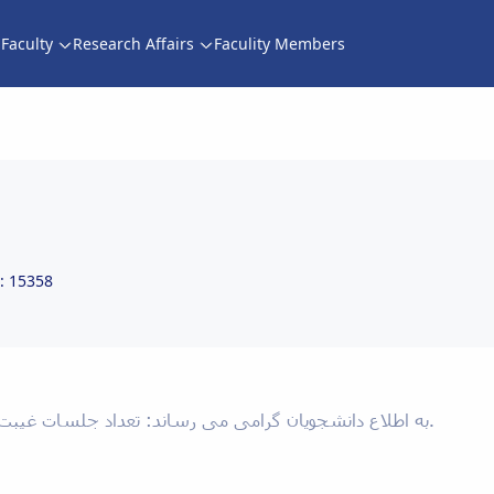
Faculty
Research Affairs
Faculity Members
پنج جلسه غیبت مجاز جهت 
: 15358
به اطلاع دانشجویان گرامی می رساند: تعداد جلسات غیبت مجاز در کلاس درس در نیمسال 991 پنج جلسه می باشد.