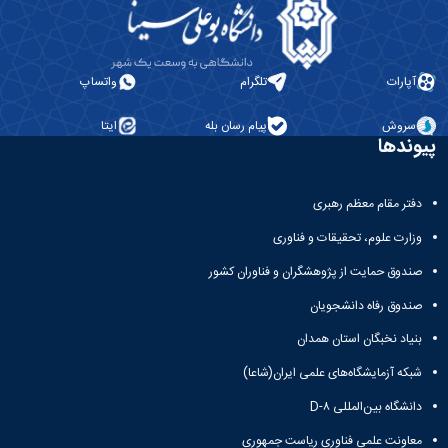
ها
نامه
پژوهشی
زبان
و
علمی
معاونت
انگلیسی
آئین
تحصیلات
پژوهشنامه
زبان
نامه
تکمیلی
نهج‌البلاغه
و
آپارات
تلگرام
واتساپ
ها
فصل
ادبیات
تحصیلات
نامه
عرب
تکمیلی
سروش
پیام رسان بله
ایتا
علمی
زبان
پیوندها
فرم
پژوهشنامه
و
ها
انقلاب
ادبیات
و
اسلامی
فارسی
دفتر مقام معظم رهبری
آئین
دوفصلنامه
زبان
نامه
علمی
وزارت علوم، تحقیقات و فناوری
شناسی
ها
پژوهش‌های
همگانی
سمینارها
صندوق حمایت از پژوهشگران و فناوران کشور
زبان‌شناسی
زبان
و
تطبیقی
صندوق رفاه دانشجویان
و
پایان
دوفصلنامه
ادبیات
نامه
علمی
بنیاد نخبگان استان همدان
فرانسه
ها
مطالعات
فرهنگ
شبکه آزمایشگاه‌های علمی ایران(شاعا)
اجتماعی
و
قرآن
دانشگاه بین‌المللی D-۸
زبان
دوفصلنامه
های
معاونت علمی فناوری ریاست جمهوری
علمی