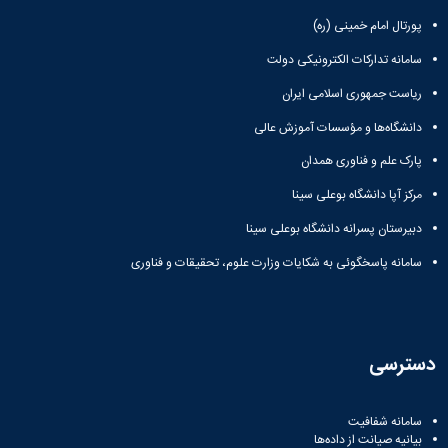
باستان
دعاپژوهی
پورتال امام خمینی (ره)
دوفصلنامه
علمی
سامانه تدارکات الکترونیکی دولت
رویکردهای
ریاست جمهوری اسلامی ایران
حقوق
سیاسی
دانشگاه‌ها و مؤسسات آموزش عالی
فصلنامه
پارک علم و فناوری همدان
علمی
مدیریت
مرکز آپا دانشگاه بوعلی سینا
محیط‌های
یاددهی-
دبیرستان پسرانه دانشگاه بوعلی سینا
یادگیری
سامانه پاسخگوئی به شکایات وزارت علوم، تحقیقات و فناوری
در
آموزش
عالی
دوفصلنامه
علمی
دسترسی
پژوهش‌های
نوین
ایران‎‌شناسی
سامانه شفافیت
بیانیه صیانت از داده‌ها