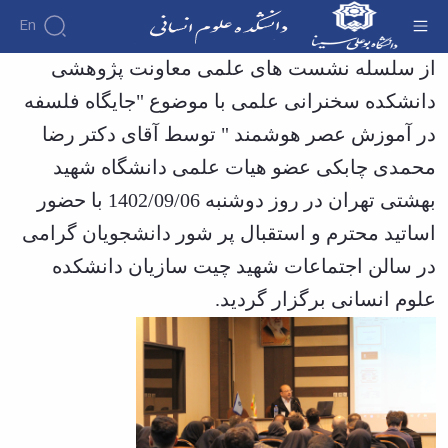
En
برگزاری همایش جایگاه فلسفه در آموزش عصر
از سلسله نشست های علمی معاونت پژوهشی
هوشمند - دانشکده علوم انسانی
دانشکده سخنرانی علمی با موضوع "جایگاه فلسفه
دانشکده
درباره
آموزش
در آموزش عصر هوشمند " توسط آقای دکتر رضا
آموزش
دانشکده
پژوهش
پژوهش
تقویم
تاریخچه
افراد
محمدی چابکی عضو هیات علمی دانشگاه شهید
اساتید
اولویت
گروه
ریاست
آموزشی
اساتید
بهشتی تهران در روز دوشنبه 1402/09/06 با حضور
های
های
دروس
دانشکده
آموزشی
دانشکده
پژوهشی
ارائه
رؤسای
اساتید محترم و استقبال پر شور دانشجویان گرامی
گروه
اساتید
فرم
شده
پیشین
های
بازنشسته
های
در سالن اجتماعات شهید چیت سازیان دانشکده
آلبوم
برنامه
آموزشی
پژوهشی
کارکنان
عکس
امتحانات
حقوق
علوم انسانی برگزار گردید.
نیمسال
اطلاعات
کارگاه
الهیات
برنامه
تماس
ها
علوم
سازمان
درسی
و
تربیتی
دانشکده
نیمسال
آزمایشگاه
ایران
معاونت
دوره
ها
شناسی
آموزشی
نشریات
کارشناسی
معارف
فرم
فصل
معاونت
اسلامی