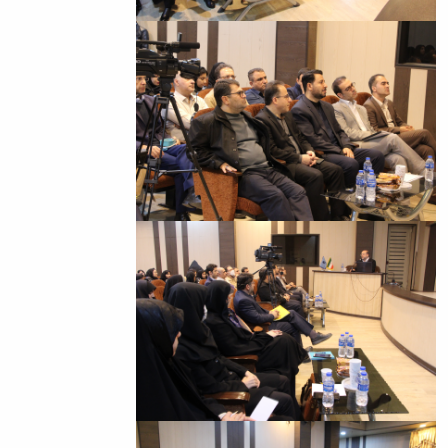
باستان
دعاپژوهی
دوفصلنامه
علمی
رویکردهای
حقوق
سیاسی
فصلنامه
علمی
مدیریت
محیط‌های
یاددهی-
یادگیری
در
آموزش
عالی
دوفصلنامه
علمی
پژوهش‌های
نوین
ایران‎‌شناسی