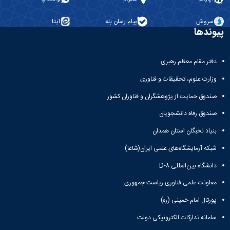
سروش
پیام رسان بله
ایتا
پیوندها
دفتر مقام معظم رهبری
وزارت علوم، تحقیقات و فناوری
صندوق حمایت از پژوهشگران و فناوران کشور
صندوق رفاه دانشجویان
بنیاد نخبگان استان همدان
شبکه آزمایشگاه‌های علمی ایران(شاعا)
دانشگاه بین‌المللی D-۸
معاونت علمی فناوری ریاست جمهوری
پورتال امام خمینی (ره)
سامانه تدارکات الکترونیکی دولت