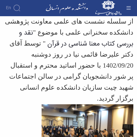
En
برگزاری همایش نقد و بررسی کتاب معنا شناسی در
از سلسله نشست های علمی معاونت پژوهشی
قرآن - دانشکده علوم انسانی
نقد و
دانشکده سخنرانی علمی با موضوع "
دانشکده
درباره
آموزش
بررسی کتاب معنا شناسی در قرآن
" توسط آقای
آموزش
دانشکده
پژوهش
پژوهش
تقویم
تاریخچه
افراد
دکتر علیرضا قائمی نیا در روز دوشنبه
اساتید
اولویت
گروه
ریاست
آموزشی
اساتید
های
های
دروس
دانشکده
1402/09/20 با حضور اساتید محترم و استقبال
آموزشی
دانشکده
پژوهشی
ارائه
رؤسای
گروه
اساتید
فرم
شده
پیشین
پر شور دانشجویان گرامی در سالن اجتماعات
های
بازنشسته
های
آلبوم
برنامه
آموزشی
شهید چیت سازیان دانشکده علوم انسانی
پژوهشی
کارکنان
عکس
امتحانات
حقوق
نیمسال
اطلاعات
کارگاه
الهیات
برگزار گردید.
برنامه
تماس
ها
علوم
سازمان
درسی
و
تربیتی
دانشکده
نیمسال
آزمایشگاه
ایران
معاونت
دوره
ها
شناسی
آموزشی
نشریات
کارشناسی
معارف
فرم
فصل
معاونت
اسلامی