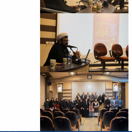
باستان
دعاپژوهی
دوفصلنامه
علمی
رویکردهای
حقوق
سیاسی
فصلنامه
علمی
مدیریت
محیط‌های
یاددهی-
یادگیری
در
آموزش
عالی
دوفصلنامه
علمی
پژوهش‌های
نوین
ایران‎‌شناسی