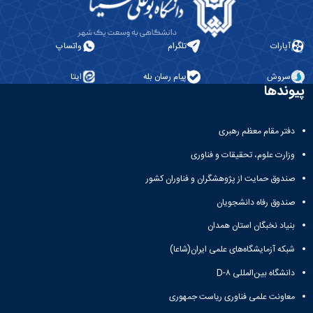
باستان
دعاپژوهی
دوفصلنامه
علمی
آپارات
تلگرام
واتساپ
رویکردهای
حقوق
سروش
پیام رسان بله
ایتا
سیاسی
پیوندها
فصلنامه
علمی
مدیریت
دفتر مقام معظم رهبری
محیط‌های
وزارت علوم، تحقیقات و فناوری
یاددهی-
یادگیری
صندوق حمایت از پژوهشگران و فناوران کشور
در
آموزش
صندوق رفاه دانشجویان
عالی
بنیاد نخبگان استان همدان
دوفصلنامه
علمی
شبکه آزمایشگاه‌های علمی ایران(شاعا)
پژوهش‌های
دانشگاه بین‌المللی D-۸
نوین
ایران‎‌شناسی
معاونت علمی فناوری ریاست جمهوری