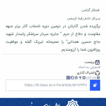
ها
نامه
پژوهشی
زبان
و
علمی
معاونت
انگلیسی
همکار گرامی
آئین
تحصیلات
پژوهشنامه
زبان
نامه
تکمیلی
نهج‌البلاغه
و
سرکار خانم رقیه کریمی
ها
فصل
ادبیات
تحصیلات
نامه
برگزیده شدن آثارتان در دومین دوره انتخاب آثار برتر جبهه
عرب
تکمیلی
علمی
زبان
مقاومت و دفاع از حرم " جایزه سردار سرلشکر پاسدار شهید
فرم
پژوهشنامه
و
ها
انقلاب
حاج حسین همدانی" را صمیمانه تبریک گفته و موفقیت
ادبیات
و
اسلامی
فارسی
روزافزون شما را آرزومندیم.
آئین
دوفصلنامه
زبان
نامه
علمی
شناسی
ها
پژوهش‌های
برچسب:
همگانی
سمینارها
زبان‌شناسی
معرفی به استاد
زبان
و
تطبیقی
اشتراک گذاری
و
پایان
دوفصلنامه
ادبیات
چاپ کردن
نامه
علمی
فرانسه
ها
مطالعات
فرهنگ
اجتماعی
و
قرآن
زبان
دوفصلنامه
های
علمی