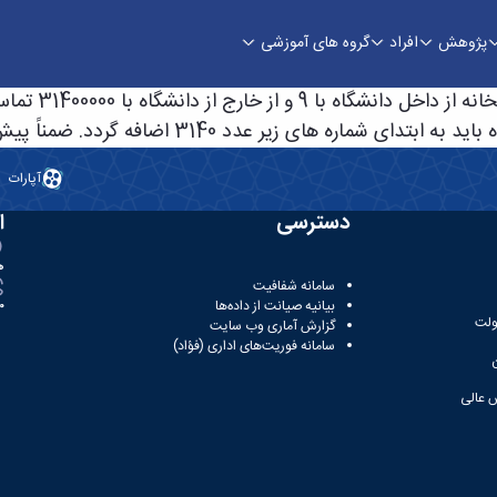
پژوهش
افراد
گروه های آموزشی
انی
 9 و از خارج از دانشگاه با 31400000 تماس حاصل فرمایید.
 های زیر عدد 3140 اضافه گردد. ضمناً پیش کد شهر همدان 081 است)
آپارات
دسترسی
ا
ه
سامانه شفافیت
بیانیه صیانت از داده‌ها
81
ولت
گزارش آماری وب‌ سایت
سامانه فوریت‌های اداری (فؤاد)
 عالی