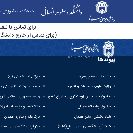
دانشکده
آموزش
توضیحات تکمیلی دفترچه تلفن - دانشکده علوم انس
برای تماس با تلفنخانه از داخل دانشگاه با
(برای تماس از خارج دانشگاه باید به ابتدای شماره
پیوندها
دفتر مقام معظم رهبری
پورتال امام خمینی (ره)
وزارت علوم، تحقیقات و فناوری
سامانه تدارکات الکترونیکی د
صندوق حمایت از پژوهشگران و فناوران کشور
ریاست جمهوری اسلامی ایران
صندوق رفاه دانشجویان
دانشگاه‌ها و مؤسسات آموزش
بنیاد نخبگان استان همدان
پارک علم و فناوری همدان
شبکه آزمایشگاه‌های علمی ایران(شاعا)
مرکز آپا دانشگاه بوعلی سینا