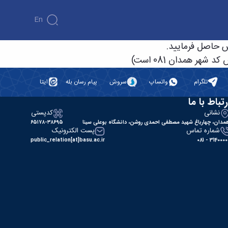
En
تلگرام
واتساپ
سروش
پیام رسان بله
ایتا
رتباط با ما
نشانی
کدپستی
مدان، چهارباغ شهید مصطفی احمدی روشن، دانشگاه بوعلی سینا
۶۵۱۷۸-۳۸۶۹۵
شماره تماس
پست الکترونیک
public_relation[at]basu.ac.ir
31400000 - 0