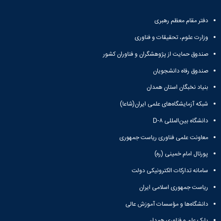
باستان
دعاپژوهی
دوفصلنامه
دفتر مقام معظم رهبری
علمی
وزارت علوم، تحقیقات و فناوری
رویکردهای
حقوق
صندوق حمایت از پژوهشگران و فناوران کشور
سیاسی
فصلنامه
صندوق رفاه دانشجویان
علمی
بنیاد نخبگان استان همدان
مدیریت
محیط‌های
شبکه آزمایشگاه‌های علمی ایران(شاعا)
یاددهی-
دانشگاه بین‌المللی D-۸
یادگیری
در
معاونت علمی فناوری ریاست جمهوری
آموزش
عالی
پورتال امام خمینی (ره)
دوفصلنامه
سامانه تدارکات الکترونیکی دولت
علمی
پژوهش‌های
ریاست جمهوری اسلامی ایران
نوین
دانشگاه‌ها و مؤسسات آموزش عالی
ایران‎‌شناسی
پارک علم و فناوری همدان