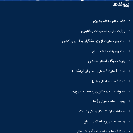
باستان
پیوندها
دعاپژوهی
دوفصلنامه
علمی
دفتر مقام معظم رهبری
رویکردهای
حقوق
وزارت علوم، تحقیقات و فناوری
سیاسی
صندوق حمایت از پژوهشگران و فناوران کشور
فصلنامه
علمی
صندوق رفاه دانشجویان
مدیریت
محیط‌های
بنیاد نخبگان استان همدان
یاددهی-
شبکه آزمایشگاه‌های علمی ایران(شاعا)
یادگیری
در
دانشگاه بین‌المللی D-۸
آموزش
معاونت علمی فناوری ریاست جمهوری
عالی
دوفصلنامه
پورتال امام خمینی (ره)
علمی
پژوهش‌های
سامانه تدارکات الکترونیکی دولت
نوین
ریاست جمهوری اسلامی ایران
ایران‎‌شناسی
دانشگاه‌ها و مؤسسات آموزش عالی