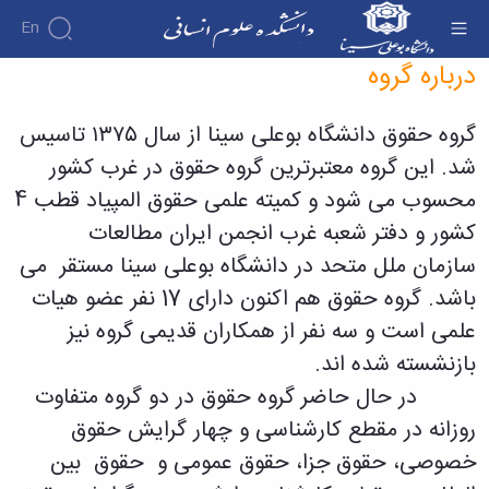
En
درباره حقوق - دانشکده علوم انسانی
درباره گروه
دانشکده
گروه حقوق دانشگاه بوعلی سینا از سال ۱۳۷۵ تاسیس
درباره
آموزش
آموزش
دانشکده
پژوهش
شد. این گروه معتبرترین گروه حقوق در غرب کشور
پژوهش
تقویم
تاریخچه
افراد
محسوب می شود و کمیته علمی حقوق المپیاد قطب 4
اساتید
اولویت
گروه
ریاست
آموزشی
اساتید
های
های
دروس
دانشکده
کشور و دفتر شعبه غرب انجمن ایران مطالعات
آموزشی
دانشکده
پژوهشی
ارائه
رؤسای
گروه
سازمان ملل متحد در دانشگاه بوعلی سینا مستقر می
اساتید
فرم
شده
پیشین
های
بازنشسته
های
آلبوم
برنامه
باشد. گروه حقوق هم اکنون دارای 17 نفر عضو هیات
آموزشی
پژوهشی
کارکنان
عکس
امتحانات
حقوق
علمی است و سه نفر از همکاران قدیمی گروه نیز
نیمسال
اطلاعات
کارگاه
الهیات
بازنشسته شده اند.
برنامه
تماس
ها
علوم
سازمان
درسی
و
تربیتی
در حال حاضر گروه حقوق در دو گروه متفاوت
دانشکده
نیمسال
آزمایشگاه
ایران
معاونت
روزانه در مقطع کارشناسی و چهار گرایش حقوق
دوره
ها
شناسی
آموزشی
نشریات
کارشناسی
خصوصی، حقوق جزا، حقوق عمومی و حقوق بین
معارف
فرم
فصل
معاونت
اسلامی