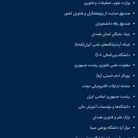
باستان
وزارت علوم، تحقیقات و فناوری
دعاپژوهی
دوفصلنامه
صندوق حمایت از پژوهشگران و فناوران کشور
علمی
صندوق رفاه دانشجویان
رویکردهای
حقوق
بنیاد نخبگان استان همدان
سیاسی
فصلنامه
شبکه آزمایشگاه‌های علمی ایران(شاعا)
علمی
دانشگاه بین‌المللی D-۸
مدیریت
محیط‌های
معاونت علمی فناوری ریاست جمهوری
یاددهی-
پورتال امام خمینی (ره)
یادگیری
در
سامانه تدارکات الکترونیکی دولت
آموزش
عالی
ریاست جمهوری اسلامی ایران
دوفصلنامه
دانشگاه‌ها و مؤسسات آموزش عالی
علمی
پژوهش‌های
پارک علم و فناوری همدان
نوین
مرکز آپا دانشگاه بوعلی سینا
ایران‎‌شناسی