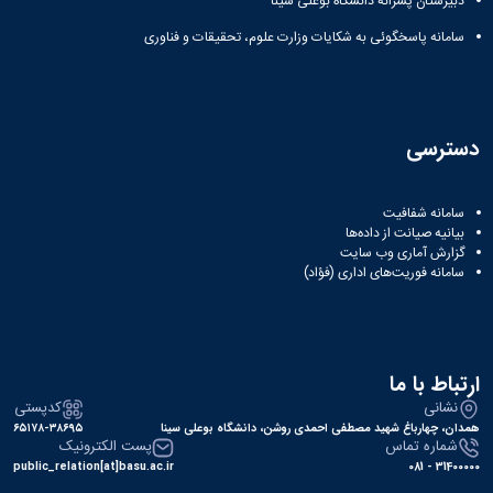
دبیرستان پسرانه دانشگاه بوعلی سینا
سامانه پاسخگوئی به شکایات وزارت علوم، تحقیقات و فناوری
دسترسی
سامانه شفافیت
بیانیه صیانت از داده‌ها
گزارش آماری وب‌ سایت
سامانه فوریت‌های اداری (فؤاد)
ارتباط با ما
نشانی
کدپستی
همدان، چهارباغ شهید مصطفی احمدی روشن، دانشگاه بوعلی سینا
۶۵۱۷۸-۳۸۶۹۵
شماره تماس
پست الکترونیک
public_relation[at]basu.ac.ir
31400000 - 081