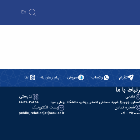
En
تلگرام
واتساپ
سروش
پیام رسان بله
ایتا
رتباط با ما
نشانی
کدپستی
مدان، چهارباغ شهید مصطفی احمدی روشن، دانشگاه بوعلی سینا
۶۵۱۷۸-۳۸۶۹۵
شماره تماس
پست الکترونیک
public_relation[at]basu.ac.ir
31400000 - 0