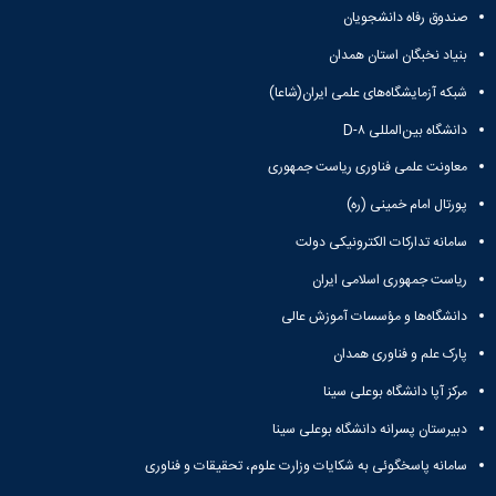
ها
نامه
پژوهشی
زبان
صندوق رفاه دانشجویان
و
علمی
معاونت
انگلیسی
آئین
تحصیلات
پژوهشنامه
بنیاد نخبگان استان همدان
زبان
نامه
تکمیلی
نهج‌البلاغه
و
شبکه آزمایشگاه‌های علمی ایران(شاعا)
ها
فصل
ادبیات
تحصیلات
نامه
دانشگاه بین‌المللی D-۸
عرب
تکمیلی
علمی
زبان
فرم
پژوهشنامه
معاونت علمی فناوری ریاست جمهوری
و
ها
انقلاب
ادبیات
پورتال امام خمینی (ره)
و
اسلامی
فارسی
آئین
دوفصلنامه
سامانه تدارکات الکترونیکی دولت
زبان
نامه
علمی
شناسی
ها
ریاست جمهوری اسلامی ایران
پژوهش‌های
همگانی
سمینارها
زبان‌شناسی
زبان
دانشگاه‌ها و مؤسسات آموزش عالی
و
تطبیقی
و
پایان
دوفصلنامه
پارک علم و فناوری همدان
ادبیات
نامه
علمی
فرانسه
مرکز آپا دانشگاه بوعلی سینا
ها
مطالعات
فرهنگ
اجتماعی
دبیرستان پسرانه دانشگاه بوعلی سینا
و
قرآن
زبان
سامانه پاسخگوئی به شکایات وزارت علوم، تحقیقات و فناوری
دوفصلنامه
های
علمی