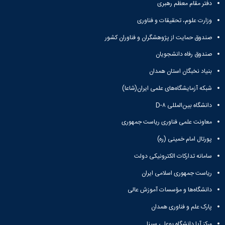
ها
نامه
پژوهشی
دفتر مقام معظم رهبری
زبان
و
علمی
معاونت
انگلیسی
وزارت علوم، تحقیقات و فناوری
آئین
تحصیلات
پژوهشنامه
زبان
نامه
تکمیلی
نهج‌البلاغه
صندوق حمایت از پژوهشگران و فناوران کشور
و
ها
فصل
ادبیات
تحصیلات
نامه
صندوق رفاه دانشجویان
عرب
تکمیلی
علمی
زبان
بنیاد نخبگان استان همدان
فرم
پژوهشنامه
و
ها
انقلاب
شبکه آزمایشگاه‌های علمی ایران(شاعا)
ادبیات
و
اسلامی
فارسی
آئین
دانشگاه بین‌المللی D-۸
دوفصلنامه
زبان
نامه
علمی
معاونت علمی فناوری ریاست جمهوری
شناسی
ها
پژوهش‌های
همگانی
سمینارها
زبان‌شناسی
پورتال امام خمینی (ره)
زبان
و
تطبیقی
و
سامانه تدارکات الکترونیکی دولت
پایان
دوفصلنامه
ادبیات
نامه
علمی
ریاست جمهوری اسلامی ایران
فرانسه
ها
مطالعات
فرهنگ
دانشگاه‌ها و مؤسسات آموزش عالی
اجتماعی
و
قرآن
زبان
پارک علم و فناوری همدان
دوفصلنامه
های
علمی
مرکز آپا دانشگاه بوعلی سینا