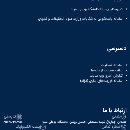
باستان
دعاپژوهی
دبیرستان پسرانه دانشگاه بوعلی سینا
دوفصلنامه
علمی
سامانه پاسخگوئی به شکایات وزارت علوم، تحقیقات و فناوری
رویکردهای
حقوق
سیاسی
فصلنامه
دسترسی
علمی
مدیریت
محیط‌های
سامانه شفافیت
یاددهی-
بیانیه صیانت از داده‌ها
یادگیری
گزارش آماری وب‌ سایت
در
سامانه فوریت‌های اداری (فؤاد)
آموزش
عالی
دوفصلنامه
علمی
پژوهش‌های
ارتباط با ما
نوین
نشانی
کدپستی
ایران‎‌شناسی
همدان، چهارباغ شهید مصطفی احمدی روشن، دانشگاه بوعلی سینا
۶۵۱۷۸-۳۸۶۹۵
شماره تماس
پست الکترونیک