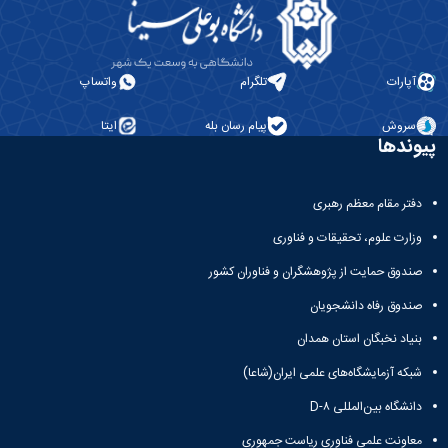
ها
نامه
پژوهشی
زبان
و
علمی
معاونت
انگلیسی
آئین
تحصیلات
پژوهشنامه
زبان
نامه
تکمیلی
نهج‌البلاغه
و
آپارات
تلگرام
واتساپ
ها
فصل
ادبیات
تحصیلات
نامه
عرب
تکمیلی
سروش
پیام رسان بله
ایتا
علمی
زبان
پیوندها
فرم
پژوهشنامه
و
ها
انقلاب
ادبیات
و
اسلامی
فارسی
دفتر مقام معظم رهبری
آئین
دوفصلنامه
زبان
نامه
علمی
وزارت علوم، تحقیقات و فناوری
شناسی
ها
پژوهش‌های
همگانی
سمینارها
صندوق حمایت از پژوهشگران و فناوران کشور
زبان‌شناسی
زبان
و
تطبیقی
صندوق رفاه دانشجویان
و
پایان
دوفصلنامه
ادبیات
نامه
علمی
بنیاد نخبگان استان همدان
فرانسه
ها
مطالعات
فرهنگ
شبکه آزمایشگاه‌های علمی ایران(شاعا)
اجتماعی
و
قرآن
دانشگاه بین‌المللی D-۸
زبان
دوفصلنامه
های
معاونت علمی فناوری ریاست جمهوری
علمی