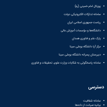
باستان
دعاپژوهی
پورتال امام خمینی (ره)
دوفصلنامه
علمی
سامانه تدارکات الکترونیکی دولت
رویکردهای
ریاست جمهوری اسلامی ایران
حقوق
سیاسی
دانشگاه‌ها و مؤسسات آموزش عالی
فصلنامه
پارک علم و فناوری همدان
علمی
مدیریت
مرکز آپا دانشگاه بوعلی سینا
محیط‌های
یاددهی-
دبیرستان پسرانه دانشگاه بوعلی سینا
یادگیری
سامانه پاسخگوئی به شکایات وزارت علوم، تحقیقات و فناوری
در
آموزش
عالی
دوفصلنامه
علمی
دسترسی
پژوهش‌های
نوین
ایران‎‌شناسی
سامانه شفافیت
بیانیه صیانت از داده‌ها