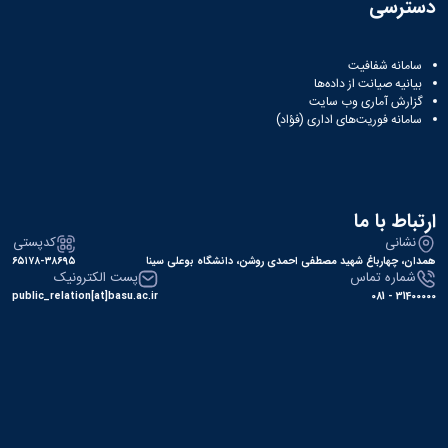
دسترسی
باستان
دعاپژوهی
دوفصلنامه
علمی
سامانه شفافیت
رویکردهای
بیانیه صیانت از داده‌ها
حقوق
گزارش آماری وب‌ سایت
سامانه فوریت‌های اداری (فؤاد)
سیاسی
فصلنامه
علمی
مدیریت
محیط‌های
ارتباط با ما
یاددهی-
نشانی
کدپستی
یادگیری
همدان، چهارباغ شهید مصطفی احمدی روشن، دانشگاه بوعلی سینا
۶۵۱۷۸-۳۸۶۹۵
در
شماره تماس
پست الکترونیک
آموزش
public_relation[at]basu.ac.ir
31400000 - 081
عالی
دوفصلنامه
علمی
پژوهش‌های
نوین
ایران‎‌شناسی