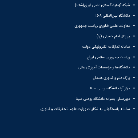
ها
نامه
پژوهشی
زبان
شبکه آزمایشگاه‌های علمی ایران(شاعا)
و
علمی
معاونت
انگلیسی
آئین
تحصیلات
پژوهشنامه
دانشگاه بین‌المللی D-۸
زبان
نامه
تکمیلی
نهج‌البلاغه
و
معاونت علمی فناوری ریاست جمهوری
ها
فصل
ادبیات
تحصیلات
نامه
عرب
پورتال امام خمینی (ره)
تکمیلی
علمی
زبان
فرم
پژوهشنامه
سامانه تدارکات الکترونیکی دولت
و
ها
انقلاب
ادبیات
ریاست جمهوری اسلامی ایران
و
اسلامی
فارسی
آئین
دوفصلنامه
دانشگاه‌ها و مؤسسات آموزش عالی
زبان
نامه
علمی
شناسی
ها
پارک علم و فناوری همدان
پژوهش‌های
همگانی
سمینارها
زبان‌شناسی
زبان
مرکز آپا دانشگاه بوعلی سینا
و
تطبیقی
و
پایان
دوفصلنامه
دبیرستان پسرانه دانشگاه بوعلی سینا
ادبیات
نامه
علمی
فرانسه
سامانه پاسخگوئی به شکایات وزارت علوم، تحقیقات و فناوری
ها
مطالعات
فرهنگ
اجتماعی
و
قرآن
زبان
دوفصلنامه
های
علمی