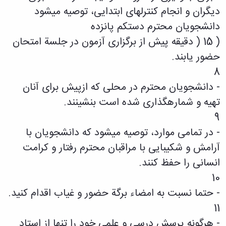
باستان
دعاپژوهی
دیگران و انجام کنترلهای ابتدایی، توصیه میشود
دوفصلنامه
دانشجویان محترم دستکم پانزده
علمی
( 15 ( دقیقه پیش از برگزاری آزمون در جلسة امتحان
رویکردهای
حقوق
حضور یابند.
سیاسی
8
فصلنامه
علمی
- دانشجویان محترم در محلی که ازپیش برای آنان
مدیریت
تهیه و شمارهگذاری شده است بنشینند.
محیط‌های
یاددهی-
9
یادگیری
- در تمامی موارد، توصیه میشود که دانشجویان با
در
آرامش و شکیبایی با مراقبان محترم رفتار و کرامت
آموزش
عالی
انسانی را حفظ کنند.
دوفصلنامه
10
علمی
پژوهش‌های
- حتما نسبت به امضاء برگة حضور و غیاب اقدام کنید.
نوین
11
ایران‎‌شناسی
- هرگونه پرسش درسی و علمی خود را تنها از استاد