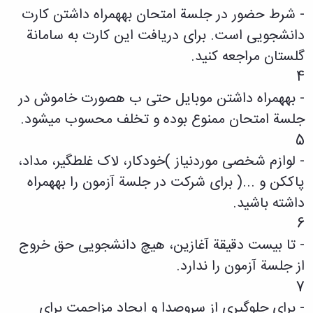
ها
نامه
پژوهشی
زبان
- شرط حضور در جلسة امتحان بههمراه داشتن کارت
و
علمی
معاونت
انگلیسی
آئین
تحصیلات
پژوهشنامه
دانشجویی است. برای دریافت این کارت به سامانة
زبان
نامه
تکمیلی
نهج‌البلاغه
گلستان مراجعه کنید.
و
ها
فصل
ادبیات
4
تحصیلات
نامه
عرب
تکمیلی
علمی
- بههمراه داشتن موبایل حتی ب هصورت خاموش در
زبان
فرم
پژوهشنامه
و
جلسة امتحان ممنوع بوده و تخلف محسوب میشود.
ها
انقلاب
ادبیات
و
اسلامی
5
فارسی
آئین
دوفصلنامه
زبان
- لوازم شخصی موردنیاز )خودکار، لاک غلطگیر، مداد،
نامه
علمی
شناسی
ها
پژوهش‌های
پاککن و ...( برای شرکت در جلسة آزمون را بههمراه
همگانی
سمینارها
زبان‌شناسی
داشته باشید.
زبان
و
تطبیقی
و
پایان
6
دوفصلنامه
ادبیات
نامه
علمی
- تا بیست دقیقة آغازین، هیچ دانشجویی حق خروج
فرانسه
ها
مطالعات
فرهنگ
از جلسة آزمون را ندارد.
اجتماعی
و
قرآن
7
زبان
دوفصلنامه
های
- برای جلوگیری از سروصدا و ایجاد مزاحمت برای
علمی