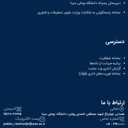
دبیرستان پسرانه دانشگاه بوعلی سینا
سامانه پاسخگوئی به شکایات وزارت علوم، تحقیقات و فناوری
دسترسی
سامانه شفافیت
بیانیه صیانت از داده‌ها
گزارش آماری وب‌ سایت
سامانه فوریت‌های اداری (فؤاد)
ارتباط با ما
نشانی
کدپستی
همدان، چهارباغ شهید مصطفی احمدی روشن، دانشگاه بوعلی سینا
۶۵۱۷۸-۳۸۶۹۵
شماره تماس
پست الکترونیک
public_relation[at]basu.ac.ir
31400000 - 081