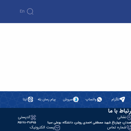
En
تلگرام
واتساپ
سروش
پیام رسان بله
ایتا
رتباط با ما
نشانی
کدپستی
مدان، چهارباغ شهید مصطفی احمدی روشن، دانشگاه بوعلی سینا
۶۵۱۷۸-۳۸۶۹۵
شماره تماس
پست الکترونیک