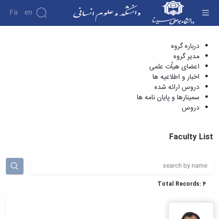
Fa
En
اعضای هیاُت علمی - دانشکده علوم انسانی
درباره گروه
دانشکده
مدیر گروه
درباره
پژوهش
اعضای هیاُت علمی
دانشکده
اخبار و اطلاعیه ها
تاریخچه
نشریات
دروس ارائه شده
ریاست
سمینارها و پایان نامه ها
دانشکده
دروس
آلبوم
عکس
اطلاعات
Faculty List
تماس
سازمان
دانشکده
معاونت
آموزشی
Total Records: 4
معاونت
پژوهشی
معاونت