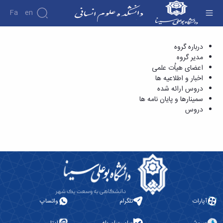
Fa
En
سمینارها و پایان نامه ها - دانشکده علوم انسانی
درباره گروه
دانشکده
مدیر گروه
درباره
پژوهش
اعضای هیاُت علمی
دانشکده
اخبار و اطلاعیه ها
تاریخچه
نشریات
دروس ارائه شده
ریاست
سمینارها و پایان نامه ها
دانشکده
دروس
آلبوم
عکس
اطلاعات
تماس
سازمان
دانشکده
معاونت
آموزشی
معاونت
آپارات
تلگرام
واتساپ
پژوهشی
معاونت