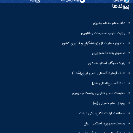
سروش
پیام رسان بله
ایتا
تحصیلات
پیوندها
تکمیلی
دفتر مقام معظم رهبری
وزارت علوم، تحقیقات و فناوری
صندوق حمایت از پژوهشگران و فناوران کشور
صندوق رفاه دانشجویان
بنیاد نخبگان استان همدان
شبکه آزمایشگاه‌های علمی ایران(شاعا)
دانشگاه بین‌المللی D-۸
معاونت علمی فناوری ریاست جمهوری
پورتال امام خمینی (ره)
سامانه تدارکات الکترونیکی دولت
ریاست جمهوری اسلامی ایران