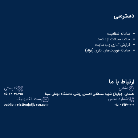
دسترسی
سامانه شفافیت
بیانیه صیانت از داده‌ها
گزارش آماری وب‌ سایت
سامانه فوریت‌های اداری (فؤاد)
ارتباط با ما
نشانی
کدپستی
همدان، چهارباغ شهید مصطفی احمدی روشن، دانشگاه بوعلی سینا
۶۵۱۷۸-۳۸۶۹۵
شماره تماس
پست الکترونیک
public_relation[at]basu.ac.ir
31400000 - 081