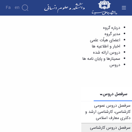
Fa
En
دروس - دانشکده علوم انسانی
درباره گروه
دانشکده
مدیر گروه
درباره
پژوهش
اعضای هیاُت علمی
دانشکده
اخبار و اطلاعیه ها
تاریخچه
نشریات
دروس ارائه شده
ریاست
سمینارها و پایان نامه ها
دانشکده
دروس
آلبوم
عکس
اطلاعات
تماس
سازمان
سرفصل دروس
دانشکده
معاونت
سرفصل دروس عمومی
آموزشی
کارشناسی، کارشناسی ارشد و
معاونت
دکتری معارف اسلامی
پژوهشی
معاونت
سرفصل دروس کارشناسی