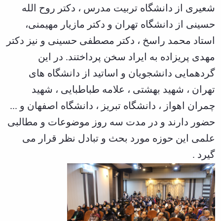
ها
نامه
پژوهشی
زبان
شعیری از دانشگاه تربیت مدرس ، دکتر روح الله
و
علمی
معاونت
انگلیسی
آئین
تحصیلات
پژوهشنامه
حسینی از دانشگاه تهران و دکتر مازیار مهیمنی،
زبان
نامه
تکمیلی
نهج‌البلاغه
و
استاد محمد راسخ ، دکتر مصطفی حسینی و نیز دکتر
ها
فصل
ادبیات
تحصیلات
نامه
مهدی پریزاده به ایراد سخن پرداختند. در این
عرب
تکمیلی
علمی
زبان
فرم
گردهمایی دانشجویان و اساتید از دانشگاه های
پژوهشنامه
و
ها
انقلاب
تهران ، شهید بهشتی ، علامه طباطبایی ، شهید
ادبیات
و
اسلامی
فارسی
آئین
دوفصلنامه
چمران اهواز ، دانشگاه تبریز ، دانشگاه اصفهان و ...
زبان
نامه
علمی
شناسی
حضور دارند و در مدت سه روز موضوعات و مطالبی
ها
پژوهش‌های
همگانی
سمینارها
زبان‌شناسی
علمی این حوزه مورد بحث و تبادل نظر قرار می
زبان
و
تطبیقی
و
گیرد .
پایان
دوفصلنامه
ادبیات
نامه
علمی
فرانسه
ها
مطالعات
فرهنگ
اجتماعی
و
قرآن
زبان
دوفصلنامه
های
علمی