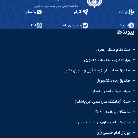
آپارات
تلگرام
واتساپ
سروش
پیام رسان بله
ایتا
پیوندها
دفتر مقام معظم رهبری
وزارت علوم، تحقیقات و فناوری
صندوق حمایت از پژوهشگران و فناوران کشور
صندوق رفاه دانشجویان
بنیاد نخبگان استان همدان
شبکه آزمایشگاه‌های علمی ایران(شاعا)
دانشگاه بین‌المللی D-۸
معاونت علمی فناوری ریاست جمهوری
پورتال امام خمینی (ره)