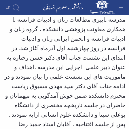
En
برگزاری مدرسه پاییزی مطالعات زبان و ادبیات
مدرسه پاییزی مطالعات زبان و ادبیات فرانسه با
فرانسه - دانشکده علوم انسانی
همکاری معاونت پژوهشی دانشکده ، گروه زبان و
دانشکده
درباره
آموزش
ادبیات فرانسه و انجمن ایرانی زبان و ادبیات
آموزش
دانشکده
پژوهش
پژوهش
تقویم
تاریخچه
افراد
فرانسه در روز چهارشنبه اول آذرماه آغاز شد. در
اساتید
اولویت
گروه
ریاست
آموزشی
اساتید
ابتدای این نشست جناب آقای دکتر حسن زختاره به
های
های
دروس
دانشکده
آموزشی
دانشکده
پژوهشی
ارائه
رؤسای
عنوان دبیر علمی -اجرایی این مدرسه ،اهداف و
گروه
اساتید
فرم
شده
پیشین
های
بازنشسته
های
ماموریت های این نشست علمی را بیان نمودند و در
آلبوم
برنامه
آموزشی
پژوهشی
کارکنان
عکس
امتحانات
حقوق
ادامه جناب آقای دکتر سید مهدی مسبوق ریاست
نیمسال
اطلاعات
کارگاه
الهیات
برنامه
تماس
ها
محترم دانشکده ضمن خوش آمدگویی به میهمانان و
علوم
سازمان
درسی
و
تربیتی
حاضران در جلسه تاریخچه مختصری از دانشگاه
دانشکده
نیمسال
آزمایشگاه
ایران
معاونت
دوره
ها
بوعلی سینا و دانشکده علوم انسانی ارایه نمودند .
شناسی
آموزشی
نشریات
کارشناسی
معارف
فرم
فصل
معاونت
پس از جلسه افتتاحیه ، آقایان استاد حمید رضا
اسلامی