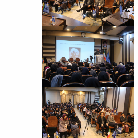
باستان
دعاپژوهی
دوفصلنامه
علمی
رویکردهای
حقوق
سیاسی
فصلنامه
علمی
مدیریت
محیط‌های
یاددهی-
یادگیری
در
آموزش
عالی
دوفصلنامه
علمی
پژوهش‌های
نوین
ایران‎‌شناسی