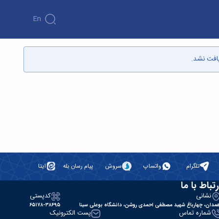
En
یافت نشد.
تلگرام
واتساپ
سروش
پیام رسان بله
ایتا
رتباط با ما
نشانی
کدپستی
مدان، چهارباغ شهید مصطفی احمدی روشن، دانشگاه بوعلی سینا
۶۵۱۷۸-۳۸۶۹۵
شماره تماس
پست الکترونیک