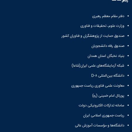
باستان
دعاپژوهی
دوفصلنامه
دفتر مقام معظم رهبری
علمی
رویکردهای
وزارت علوم، تحقیقات و فناوری
حقوق
سیاسی
صندوق حمایت از پژوهشگران و فناوران کشور
فصلنامه
صندوق رفاه دانشجویان
علمی
مدیریت
بنیاد نخبگان استان همدان
محیط‌های
شبکه آزمایشگاه‌های علمی ایران(شاعا)
یاددهی-
یادگیری
دانشگاه بین‌المللی D-۸
در
آموزش
معاونت علمی فناوری ریاست جمهوری
عالی
پورتال امام خمینی (ره)
دوفصلنامه
علمی
سامانه تدارکات الکترونیکی دولت
پژوهش‌های
ریاست جمهوری اسلامی ایران
نوین
ایران‎‌شناسی
دانشگاه‌ها و مؤسسات آموزش عالی