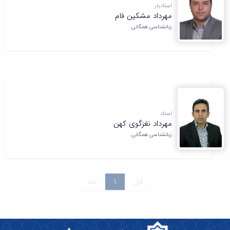
باستان
استادیار
دعاپژوهی
مهرداد مشکین فام
دوفصلنامه
زبانشناسی همگانی
علمی
رویکردهای
حقوق
سیاسی
فصلنامه
علمی
مدیریت
محیط‌های
استاد
یاددهی-
مهرداد نغزگوی کهن
یادگیری
زبانشناسی همگانی
در
آموزش
عالی
دوفصلنامه
علمی
قبل
1
بعد
پژوهش‌های
نوین
ایران‎‌شناسی